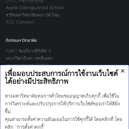
UTCC Partnership
Apple Distinguished School
สาธิตมหาวิทยาลัยหอการค้าไทย
TCC Connect
ติดต่อมหาวิทยาลัย
126/1 ซอยวิภาวดีรังสิต 2
แขวงรัชดาภิเษก เขตดินแดง
กรุงเทพมหานคร 10400
โทร:
02-697-6000
เวลาทำการ:
8.30 - 17.00
Find us on:
Facebook
Twitter
YouTube
Instagram
Mail
Line