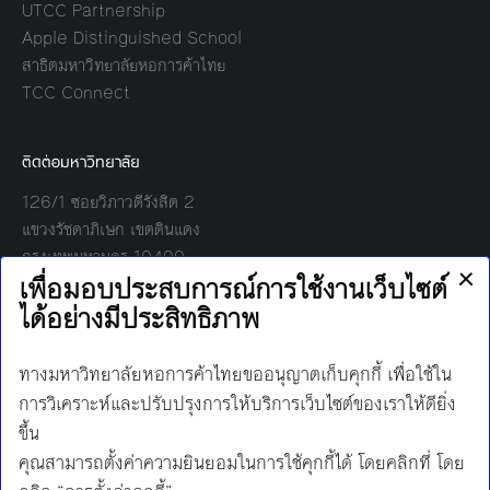
UTCC Partnership
Apple Distinguished School
สาธิตมหาวิทยาลัยหอการค้าไทย
TCC Connect
ติดต่อมหาวิทยาลัย
126/1 ซอยวิภาวดีรังสิต 2
แขวงรัชดาภิเษก เขตดินแดง
กรุงเทพมหานคร 10400
โทร:
02-697-6000
เวลาทำการ:
8.30 - 17.00
Find us on:
Facebook
Twitter
YouTube
Instagram
Mail
Line