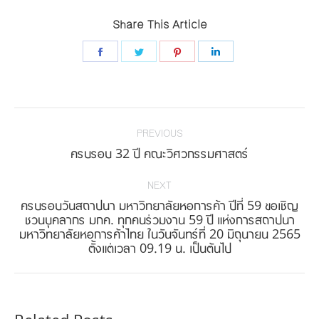
Share This Article
Share
Share
Share
Share
on
on
on
on
Facebook
Twitter
Pinterest
LinkedIn
Post
navigation
PREVIOUS
Previous
ครบรอบ 32 ปี คณะวิศวกรรมศาสตร์
post:
NEXT
ครบรอบวันสถาปนา มหาวิทยาลัยหอการค้า ปีที่ 59 ขอเชิญ
ชวนบุคลากร มกค. ทุกคนร่วมงาน 59 ปี แห่งการสถาปนา
Next
มหาวิทยาลัยหอการค้าไทย ในวันจันทร์ที่ 20 มิถุนายน 2565
post:
ตั้งแต่เวลา 09.19 น. เป็นต้นไป