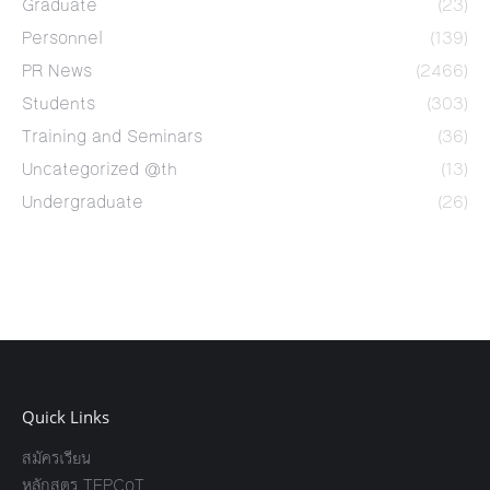
Graduate
(23)
Personnel
(139)
PR News
(2466)
Students
(303)
Training and Seminars
(36)
Uncategorized @th
(13)
Undergraduate
(26)
Quick Links
สมัครเรียน
หลักสูตร TEPCoT