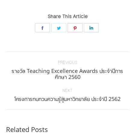
Share This Article
Share
Share
Share
Share
on
on
on
on
Facebook
Twitter
Pinterest
LinkedIn
Post
navigation
PREVIOUS
รางวัล Teaching Excellence Awards ประจำปีการ
Previous
ศึกษา 2560
post:
NEXT
Next
โครงการทบทวนความรู้สู่มหาวิทยาลัย ประจำปี 2562
post:
Related Posts