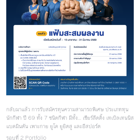
กลับมาแล้ว การรับสมัครทุนความสามารถพิเศษ ประเภททุน
นักกีฬา ปี 69 ทั้ง 7 ชนิดกีฬา มีทั้ง… เชียร์ลีดดิ้ง เทเบิลเทนนิส
แบดมินตัน เพาะกาย ยูโด ยูยิตสู และอีสปอร์ต
รอบที่ 2 Portfolio