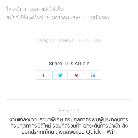
ใครพร้อม…แสดงพลังให้เห็น!
สมัครได้ตั้งแต่วันท่ 15 มกราคม 2569 – 31มีนาคม
Category:
PR News
13/01/2026
Share This Article
Share
Share
Share
Share
on
on
on
on
Facebook
Twitter
Pinterest
LinkedIn
Post
navigation
PREVIOUS
งานแถลงข่าว เสวนาพิเศษ กรมศุลกากรพบผู้ประกอบการ
Previous
กรมศุลกากรมิติใหม่ ร่วมคิดร่วมทำ ยกระดับการนำเข้า-ส่ง
ออกประเทศไทย สู่ผลลัพธ์แบบ Quick – Win
post: