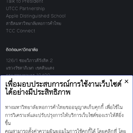
Talk to President
UTCC Partnership
Apple Distinguished School
สาธิตมหาวิทยาลัยหอการค้าไทย
TCC Connect
ติดต่อมหาวิทยาลัย
126/1 ซอยวิภาวดีรังสิต 2
แขวงรัชดาภิเษก เขตดินแดง
กรุงเทพมหานคร 10400
โทร:
02-697-6000
เวลาทำการ:
8.30 - 17.00
Find us on:
Facebook
Twitter
YouTube
Instagram
Mail
Line