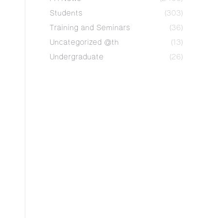
Students
(303)
Training and Seminars
(36)
Uncategorized @th
(13)
Undergraduate
(26)