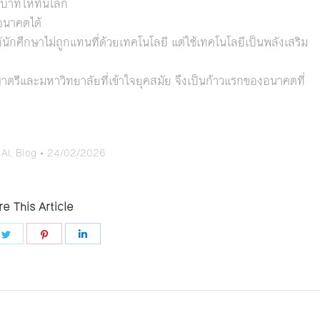
ทบาทให้ทันโลก
อนาคตได้
ักศึกษาไม่ถูกแทนที่ด้วยเทคโนโลยี แต่ใช้เทคโนโลยีเป็นพลังเสริม
ญาตรีและมหาวิทยาลัยที่เข้าใจยุคสมัย จึงเป็นก้าวแรกของอนาคตที่
:
AI
,
Blog
24/02/2026
e This Article
e
Share
Share
Share
on
on
on
book
Twitter
Pinterest
LinkedIn