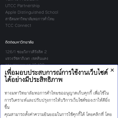
UTCC Partnership
Apple Distinguished School
สาธิตมหาวิทยาลัยหอการค้าไทย
TCC Connect
ติดต่อมหาวิทยาลัย
126/1 ซอยวิภาวดีรังสิต 2
แขวงรัชดาภิเษก เขตดินแดง
กรุงเทพมหานคร 10400
โทร:
02-697-6000
เวลาทำการ:
8.30 - 17.00
Find us on:
Facebook
Twitter
YouTube
Instagram
Mail
Line