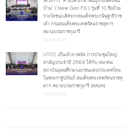
โครงการ “ค่ายเพาะกล้าพันธุ์เก่งเพลงพื้น
บ้าน” ( New Gen FS ) รุ่นที่ 10 ชิงถ้วย
รางวัลชนะเลิศจากสมเด็จพระกนิษฐาธิราช
เจ้า กรมสมเด็จพระเทพรัตนราชสุดาฯ
สยามบรมราชกุมารี
04/08/2026
UTCC เป็นเจ้าภาพจัด การประชุมใหญ่
สามัญประจำปี 2569 ให้กับ สมาคม
สถาบันอุดมศึกษาเอกชนแห่งประเทศไทย
ในพระราชูปถัมภ์ สมเด็จพระเทพรัตนราชสุ
ดาฯ สยามบรมราชกุมารี (สสอท)
04/08/2026