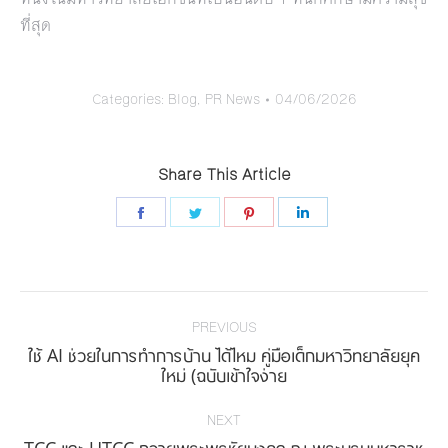
ที่สุด
Categories:
Blog
,
PR News
04/06/2026
Share This Article
Share
Share
Share
Share
on
on
on
on
Facebook
Twitter
Pinterest
LinkedIn
Post
navigation
PREVIOUS
ใช้ AI ช่วยในการทำการบ้าน ได้ไหม คู่มือเด็กมหาวิทยาลัยยุค
Previous
ใหม่ (ฉบับเข้าใจง่าย
post:
NEXT
TCC และ UTCC ถวายพระพรชัยมงคล ณ พระบรมมหาราช