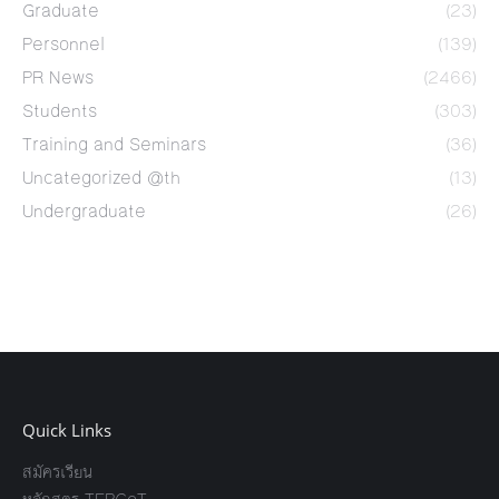
Graduate
(23)
Personnel
(139)
PR News
(2466)
Students
(303)
Training and Seminars
(36)
Uncategorized @th
(13)
Undergraduate
(26)
Quick Links
สมัครเรียน