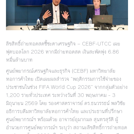
ลิขสิทธิ์ถ่ายทอดสดชี้ชะตาเศรษฐกิจ — CEBF-UTCC เผย
ฟุตบอลโลก 2026 หากมีถ่ายทอดสด เงินสะพัดพุ่ง 6.86
หมื่นล้านบาท
ศูนย์พยากรณ์เศรษฐกิจและธุรกิจ (CEBF) มหาวิทยาลัย
หอการค้าไทย เปิดเผยผลสำรวจ “พฤติกรรมการใช้จ่ายของ
ประชาชนในช่วง FIFA World Cup 2026” จากกลุ่มตัวอย่าง
1,200 รายทั่วประเทศ ระหว่างวันที่ 30 พฤษภาคม – 3
มิถุนายน 2569 โดย รองศาสตราจารย์ ดร.ธนวรรธน์ พลวิชัย
อธิการบดีมหาวิทยาลัยหอการค้าไทย และประธานที่ปรึกษา
ศูนย์พยากรณ์ฯ พร้อมด้วย อาจารย์อุมากมล สุนทรสุรัติ ผู้
อำนวยการศูนย์พยากรณ์ฯ ระบุว่า สถานะลิขสิทธิ์การถ่ายทอด