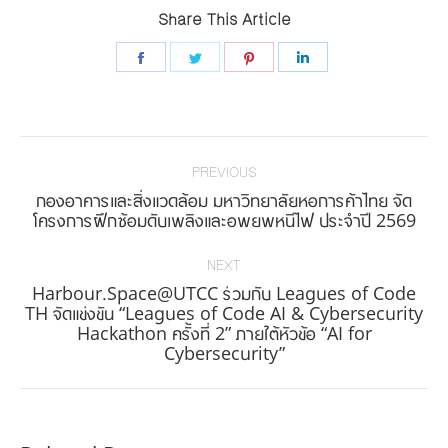
Share This Article
Share
Share
Share
Share
on
on
on
on
Facebook
Twitter
Pinterest
LinkedIn
Post
navigation
PREVIOUS
กองอาคารและสิ่งแวดล้อม มหาวิทยาลัยหอการค้าไทย จัด
Previous
โครงการฝึกซ้อมดับเพลิงและอพยพหนีไฟ ประจำปี 2569
post:
NEXT
Harbour.Space@UTCC ร่วมกับ Leagues of Code
TH จัดแข่งขัน “Leagues of Code AI & Cybersecurity
Next
Hackathon ครั้งที่ 2” ภายใต้หัวข้อ “AI for
post:
Cybersecurity”