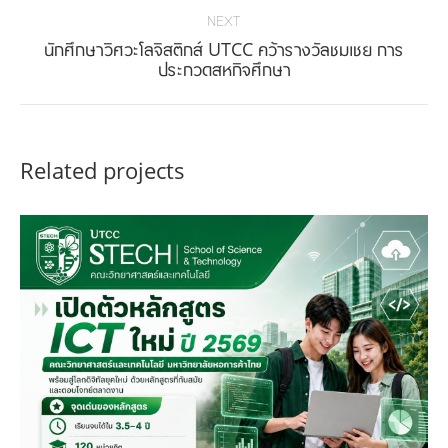
NEXT
นักศึกษาวิศวะโลจิสติกส์ UTCC คว้ารางวัลชมเชย การ
Next
ประกวดสหกิจศึกษา
project:
Related projects