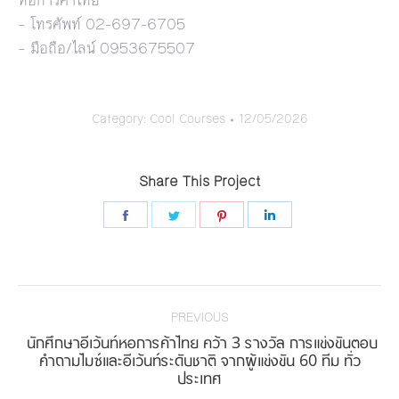
หอการค้าไทย
– โทรศัพท์ 02-697-6705
– มือถือ/ไลน์ 0953675507
Category:
Cool Courses
12/05/2026
Share This Project
Share
Share
Share
Share
on
on
on
on
Facebook
Twitter
Pinterest
LinkedIn
Project
navigation
PREVIOUS
นักศึกษาอีเว้นท์หอการค้าไทย คว้า 3 รางวัล การแข่งขันตอบ
Previous
คำถามไมซ์และอีเว้นท์ระดับชาติ จากผู้แข่งขัน 60 ทีม ทั่ว
ประเทศ
project: