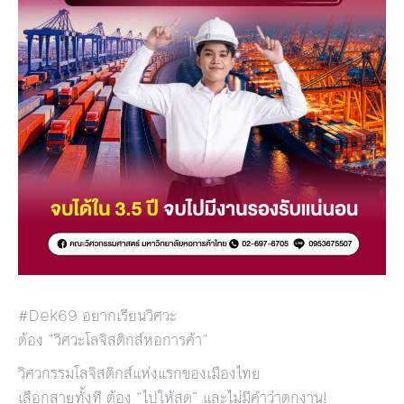
#Dek69 อยากเรียนวิศวะ
ต้อง ”วิศวะโลจิสติกส์หอการค้า“
วิศวกรรมโลจิสติกส์แห่งแรกของเมืองไทย
เลือกสายทั้งที ต้อง “ไปให้สุด” และไม่มีคำว่าตกงาน!