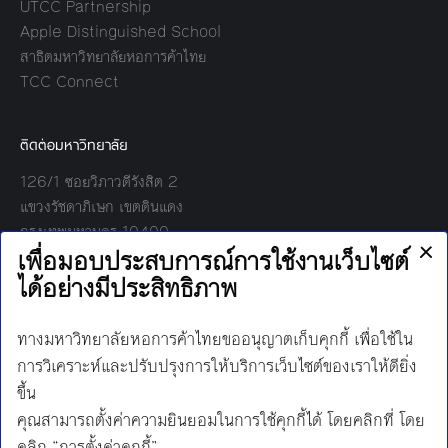
UTCC Partnership
Apple Distinguished School
สาธิตมหาวิทยาลัยหอการค้าไทย
TCC Connect
ติดต่อมหาวิทยาลัย
126/1 ซอยวิภาวดีรังสิต 2
แขวงรัชดาภิเษก เขตดินแดง
กรุงเทพมหานคร 10400
โทร:
02-697-6000
เวลาทำการ:
8.30 - 17.00
Find us on:
Facebook
Twitter
YouTube
Instagram
Mail
Line