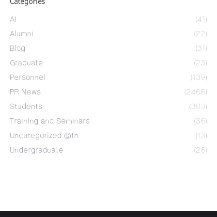
Categories
AI
(41)
Alumni
(22)
Blog
(31)
Graduate
(23)
Personnel
(139)
PR News
(2466)
Students
(303)
Training and Seminars
(36)
Uncategorized @th
(13)
Undergraduate
(26)