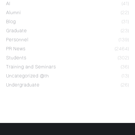
AI
(41)
Alumni
(22)
Blog
(31)
Graduate
(23)
Personnel
(139)
PR News
(2464)
Students
(302)
Training and Seminars
(36)
Uncategorized @th
(13)
Undergraduate
(26)