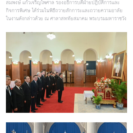
สมพงษ์ แก้วเจริญไพศาล รองอธิการบดีฝ่ายปฎิบัติการและ
กิจการพิเศษ ได้ร่วมในพิธีถวายสักการะและถวายความอาลัย
ในงานดังกล่าวด้วย ณ ศาลาสหทัยสมาคม พระบรมมหาราชวัง