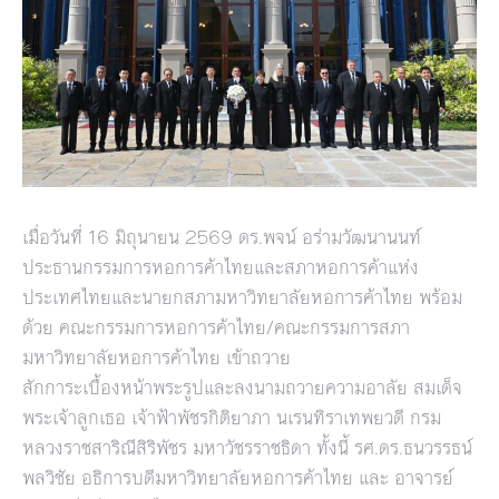
เมื่อวันที่ 16 มิถุนายน 2569 ดร.พจน์ อร่ามวัฒนานนท์
ประธานกรรมการหอการค้าไทยและสภาหอการค้าแห่ง
ประเทศไทยและนายกสภามหาวิทยาลัยหอการค้าไทย พร้อม
ด้วย คณะกรรมการหอการค้าไทย/คณะกรรมการสภา
มหาวิทยาลัยหอการค้าไทย เข้าถวาย
สักการะเบื้องหน้าพระรูปและลงนามถวายความอาลัย สมเด็จ
พระเจ้าลูกเธอ เจ้าฟ้าพัชรกิติยาภา นเรนทิราเทพยวดี กรม
หลวงราชสาริณีสิริพัชร มหาวัชรราชธิดา ทั้งนี้ รศ.ดร.ธนวรรธน์
พลวิชัย อธิการบดีมหาวิทยาลัยหอการค้าไทย และ อาจารย์