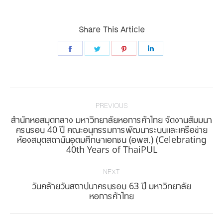
Share This Article
Share
Share
Share
Share
on
on
on
on
Facebook
Twitter
Pinterest
LinkedIn
Post
navigation
PREVIOUS
สำนักหอสมุดกลาง มหาวิทยาลัยหอการค้าไทย จัดงานสัมมนา
ครบรอบ 40 ปี คณะอนุกรรมการพัฒนาระบบและเครือข่าย
Previous
ห้องสมุดสถาบันอุดมศึกษาเอกชน (อพส.) (Celebrating
post:
40th Years of ThaiPUL
NEXT
วันคล้ายวันสถาปนาครบรอบ 63 ปี มหาวิทยาลัย
Next
หอการค้าไทย
post: