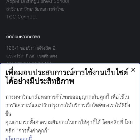
Apple Distinguished School
สาธิตมหาวิทยาลัยหอการค้าไทย
TCC Connect
ติดต่อมหาวิทยาลัย
126/1 ซอยวิภาวดีรังสิต 2
แขวงรัชดาภิเษก เขตดินแดง
กรุงเทพมหานคร 10400
โทร:
02-697-6000
เวลาทำการ:
8.30 - 17.00
Find us on:
Facebook
Twitter
YouTube
Instagram
Mail
Line
นโยบายการคุ้มครองข้อมูลส่วนบุคคล