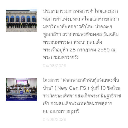
ประธานกรรมการหอการค้าไทยและสภา
หอการค้าแห่งประเทศไทยและนายกสภา
มหาวิทยาลัยหอการค้าไทย นำคณะฯ
ทูลเกล้าฯ ถวายพระพรชัยมงคล วันเฉลิม
พระชนมพรรษา พระบาทสมเด็จ
พระเจ้าอยู่หัว 28 กรกฎาคม 2569 ณ
พระบรมมหาราชวัง
04/08/2026
โครงการ “ค่ายเพาะกล้าพันธุ์เก่งเพลงพื้น
บ้าน” ( New Gen FS ) รุ่นที่ 10 ชิงถ้วย
รางวัลชนะเลิศจากสมเด็จพระกนิษฐาธิราช
เจ้า กรมสมเด็จพระเทพรัตนราชสุดาฯ
สยามบรมราชกุมารี
04/08/2026