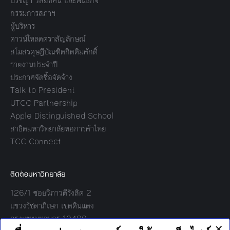
ปรัชญา วิสัยทัศน์ และพันธกิจ
กรรมการสภาฯ
ผู้บริหาร
ดาวน์โหลดตราสัญลักษณ์
สโมสรดุษฎีบัณฑิตกิตติมศักดิ์
รายงานประจำปี
ประกาศจัดซื้อจัดจ้าง
Talk to President
UTCC Partnership
Apple Distinguished School
สาธิตมหาวิทยาลัยหอการค้าไทย
TCC Connect
ติดต่อมหาวิทยาลัย
126/1 ซอยวิภาวดีรังสิต 2
แขวงรัชดาภิเษก เขตดินแดง
กรุงเทพมหานคร 10400