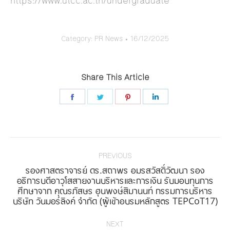
https://www.utcc.ac.th/undergraduate
Category:
PR News
16/12/2025
Share This Article
Share
Share
Share
Share
on
on
on
on
Facebook
Twitter
Pinterest
LinkedIn
Post
navigation
PREVIOUS
รองศาสตราจารย์ ดร.สถาพร อมรสวัสดิ์วัฒนา รอง
อธิการบดีอาวุโสสายงานบริหารและการเงิน รับมอบทุนการ
Previous
ศึกษาจาก คุณรภัสษร ฮุนพงษ์สิมานนท์ กรรมการบริหาร
post:
บริษัท วันมอร์ลิงค์ จำกัด (ผู้เข้าอบรมหลักสูตร TEPCoT17)
NEXT