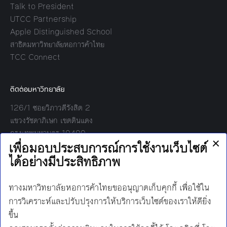
Talk to President
UTCC Partnership
Apple Distinguished School
สาธิตมหาวิทยาลัยหอการค้าไทย
TCC Connect
ติดต่อมหาวิทยาลัย
126/1 ซอยวิภาวดีรังสิต 2
แขวงรัชดาภิเษก เขตดินแดง
กรุงเทพมหานคร 10400
โทร:
02-697-6000
เวลาทำการ:
8.30 - 17.00
Find us on: