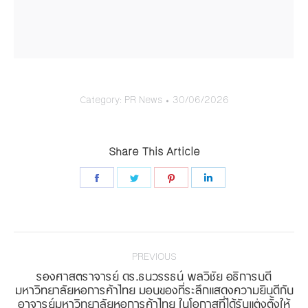
Category:
PR News
30/06/2026
Share This Article
Share
Share
Share
Share
on
on
on
on
Facebook
Twitter
Pinterest
LinkedIn
Post
navigation
PREVIOUS
รองศาสตราจารย์ ดร.ธนวรรธน์ พลวิชัย อธิการบดี
มหาวิทยาลัยหอการค้าไทย มอบของที่ระลึกแสดงความยินดีกับ
Previous
อาจารย์มหาวิทยาลัยหอการค้าไทย ในโอกาสที่ได้รับแต่งตั้งให้