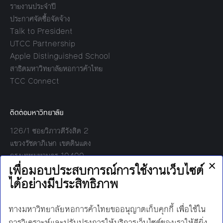
รายงานประจำปี
ประกาศจัดซื้อจัดจ้าง
Talk to President
UTCC Partnership
Apple Distinguished School
สาธิตมหาวิทยาลัยหอการค้าไทย
TCC Connect
ติดต่อมหาวิทยาลัย
126/1 ซอยวิภาวดีรังสิต 2
แขวงรัชดาภิเษก เขตดินแดง
กรุงเทพมหานคร 10400
โทร:
02-697-6000
เวลาทำการ:
8.30 - 17.00