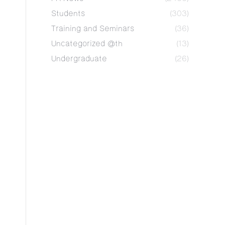
Students
(303)
Training and Seminars
(36)
Uncategorized @th
(13)
Undergraduate
(26)