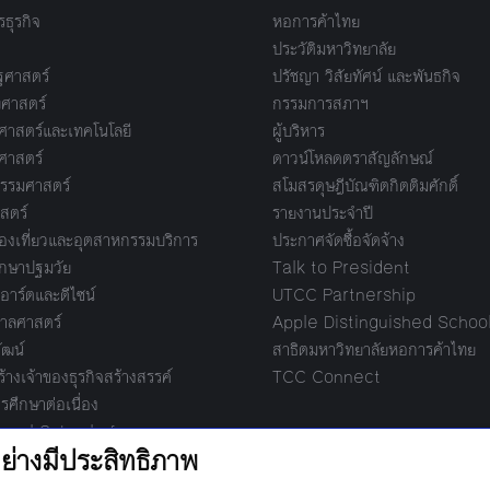
ธุรกิจ
หอการค้าไทย
ประวัติมหาวิทยาลัย
ศาสตร์
ปรัชญา วิสัยทัศน์ และพันธกิจ
ศาสตร์
กรรมการสภาฯ
าสตร์และเทคโนโลยี
ผู้บริหาร
ศาสตร์
ดาวน์โหลดตราสัญลักษณ์
รรมศาสตร์
สโมสรดุษฎีบัณฑิตกิตติมศักดิ์
สตร์
รายงานประจำปี
งเที่ยวและอุตสาหกรรมบริการ
ประกาศจัดซื้อจัดจ้าง
กษาปฐมวัย
Talk to President
อาร์ตและดีไซน์
UTCC Partnership
ลศาสตร์
Apple Distinguished Schoo
ัฒน์
สาธิตมหาวิทยาลัยหอการค้าไทย
างเจ้าของธุรกิจสร้างสรรค์
TCC Connect
รศึกษาต่อเนื่อง
ional School of
ment
际管理学院