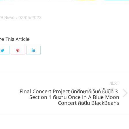
PR News
02/05/2023
e This Article
e
Share
Share
Share
on
on
on
book
Twitter
Pinterest
LinkedIn
NEXT
Final Concert Project นักศึกษาอีเว้นท์ ชั้นปีที่ 3
Next
Section 1 กับงาน Once in A Blue Moon
Concert ศิลปิน BlackBeans
post: