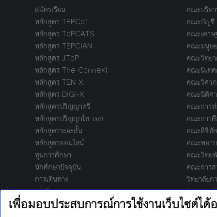
สมัครเรียน
คณะบริหาร
หลักสูตร TEPCoT
คณะบัญชี
หลักสูตร ToPCATS
คณะเศรษฐ
หลักสูตร TEPCIAN
คณะมนุษย
หลักสูตร JToP
คณะวิทยาศ
หลักสูตร The Connext
คณะนิเทศ
หลักสูตร TEN X
คณะวิศวก
หลักสูตร DIGI-X
คณะนิติศา
หลักสูตรปริญญาตรี
คณะการท่อ
หลักสูตรปริญญาโท-เอก
คณะการศึ
หลักสูตรระยะสั้น
คณะดิจิทัล
หลักสูตรออนไลน์
คณะพยาบา
ทุนการศึกษา
คณะวิทยพ
นักศึกษาปัจจุบัน
คณะการสร้
การเดินทาง
วิทยาลัยกา
หอพัก
Internat
Manage
泰-中国