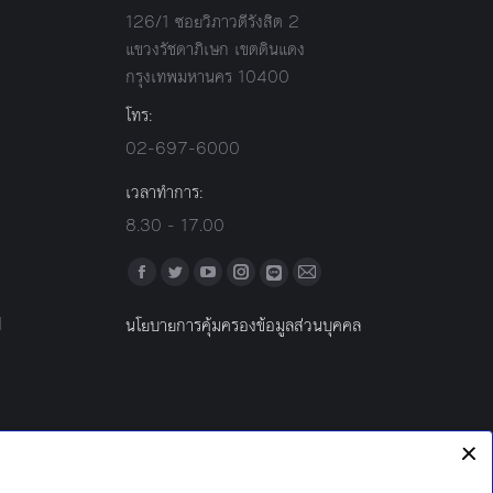
126/1 ซอยวิภาวดีรังสิต 2
แขวงรัชดาภิเษก เขตดินแดง
กรุงเทพมหานคร 10400
โทร:
02-697-6000
เวลาทำการ:
8.30 - 17.00
Find us on:
Facebook
Twitter
YouTube
Instagram
Mail
Line
l
นโยบายการคุ้มครองข้อมูลส่วนบุคคล