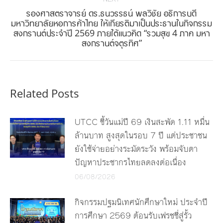
รองศาสตราจารย์ ดร.ธนวรรธน์ พลวิชัย อธิการบดี
มหาวิทยาลัยหอการค้าไทย ให้เกียรติมาเป็นประธานในกิจกรรม
Next
สงกรานต์ประจำปี 2569 ภายใต้แนวคิด “รวมสุข 4 ภาค มหา
post:
สงกรานต์จตุรทิศ”
Related Posts
UTCC ชี้วันแม่ปี 69 เงินสะพัด 1.11 หมื่น
ล้านบาท สูงสุดในรอบ 7 ปี แต่ประชาชน
ยังใช้จ่ายอย่างระมัดระวัง พร้อมจับตา
ปัญหาประชากรไทยลดลงต่อเนื่อง
06/08/2026
กิจกรรมปฐมนิเทศนักศึกษาใหม่ ประจำปี
การศึกษา 2569 ต้อนรับเฟรชชี่สู่รั้ว