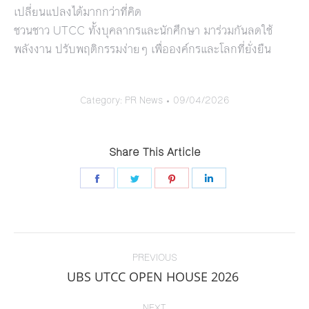
เปลี่ยนแปลงได้มากกว่าที่คิด
ชวนชาว UTCC ทั้งบุคลากรและนักศึกษา มาร่วมกันลดใช้
พลังงาน ปรับพฤติกรรมง่ายๆ เพื่อองค์กรและโลกที่ยั่งยืน
Category:
PR News
09/04/2026
Share This Article
Share
Share
Share
Share
on
on
on
on
Facebook
Twitter
Pinterest
LinkedIn
Post
navigation
PREVIOUS
Previous
UBS UTCC OPEN HOUSE 2026
post:
NEXT