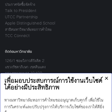
ประกาศจัดซื้อจัดจ้าง
Talk to President
UTCC Partnership
Apple Distinguished School
สาธิตมหาวิทยาลัยหอการค้าไทย
TCC Connect
ติดต่อมหาวิทยาลัย
126/1 ซอยวิภาวดีรังสิต 2
แขวงรัชดาภิเษก เขตดินแดง
กรุงเทพมหานคร 10400
โทร:
02-697-6000
เวลาทำการ:
8.30 - 17.00