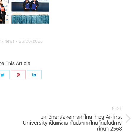
PR News
26/06/2025
e This Article
e
Share
Share
Share
on
on
on
book
Twitter
Pinterest
LinkedIn
NEXT
มหาวิทยาลัยหอการค้าไทย ก้าวสู่ Ai-first
Next
University เป็นแห่งแรกในประเทศไทย โดยในปีการ
ศึกษา 2568
post: