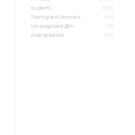
Students
(303)
Training and Seminars
(36)
Uncategorized @th
(13)
Undergraduate
(26)