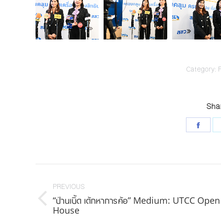
Category:
Shar
Shar
on
Face
Post
navigation
PREVIOUS
“ป่านเบิ้ด เด้กหาการค้อ” Medium: UTCC Open
Previous
House
post: