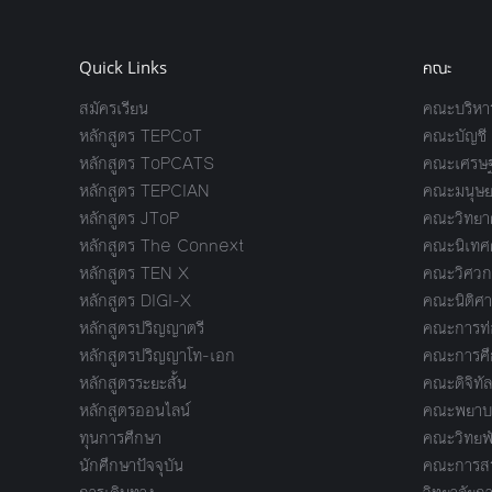
Quick Links
คณะ
สมัครเรียน
คณะบริหาร
หลักสูตร TEPCoT
คณะบัญชี
หลักสูตร ToPCATS
คณะเศรษฐ
หลักสูตร TEPCIAN
คณะมนุษย
หลักสูตร JToP
คณะวิทยาศ
หลักสูตร The Connext
คณะนิเทศ
หลักสูตร TEN X
คณะวิศวก
หลักสูตร DIGI-X
คณะนิติศา
หลักสูตรปริญญาตรี
คณะการท่อ
หลักสูตรปริญญาโท-เอก
คณะการศึ
หลักสูตรระยะสั้น
คณะดิจิทัล
หลักสูตรออนไลน์
คณะพยาบา
ทุนการศึกษา
คณะวิทยพ
นักศึกษาปัจจุบัน
คณะการสร้