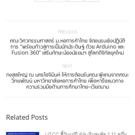
on
on
on
on
Facebook
Twitter
Pinterest
LinkedIn
Post
navigation
PREVIOUS
คณะวิศวกรรมศาสตร์ ม.หอการค้าไทย จัดอบรมเชิงปฏิบัติ
Previous
การ “พร้อมก้าวสู่การเป็นนักประดิษฐ์ ด้วย Arduino และ
Fusion 360” เสริมทักษะน้องมัธยมฯ สู่โลกดิจิทัลยุคใหม่
post:
NEXT
กงสุลใหญ่ ณ นครโฮจิมินห์ ให้การต้อนรับคณะผู้แทนจากคณะ
Next
วิทยพัฒน์ มหาวิทยาลัยหอการค้าไทย เพื่อหารือแนวทาง
ความร่วมมือด้านการศึกษาไทย–เวียดนาม
post:
Related Posts
UTCC ชี้วันแม่ปี 69 เงินสะพัด 1.11 หมื่น