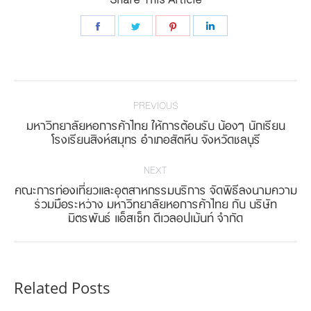
Share
Share
Share
Share
on
on
on
on
Facebook
Twitter
Pinterest
LinkedIn
Post
navigation
PREVIOUS
มหาวิทยาลัยหอการค้าไทย ให้การต้อนรับ น้องๆ นักเรียน
Previous
โรงเรียนสิงห์สมุทร อำเภอสัตหีบ จังหวัดชลบุรี
post:
NEXT
คณะการท่องเที่ยวและอุตสาหกรรมบริการ จัดพิธีลงนามความ
Next
ร่วมมือระหว่าง มหาวิทยาลัยหอการค้าไทย กับ บริษัท
มิตรพันธ์ แอ็สเซ็ท ดีเวลอปเม้นท์ จำกัด
post:
Related Posts