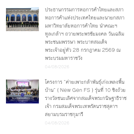
ประธานกรรมการหอการค้าไทยและสภา
หอการค้าแห่งประเทศไทยและนายกสภา
มหาวิทยาลัยหอการค้าไทย นำคณะฯ
ทูลเกล้าฯ ถวายพระพรชัยมงคล วันเฉลิม
พระชนมพรรษา พระบาทสมเด็จ
พระเจ้าอยู่หัว 28 กรกฎาคม 2569 ณ
พระบรมมหาราชวัง
04/08/2026
โครงการ “ค่ายเพาะกล้าพันธุ์เก่งเพลงพื้น
บ้าน” ( New Gen FS ) รุ่นที่ 10 ชิงถ้วย
รางวัลชนะเลิศจากสมเด็จพระกนิษฐาธิราช
เจ้า กรมสมเด็จพระเทพรัตนราชสุดาฯ
สยามบรมราชกุมารี
04/08/2026