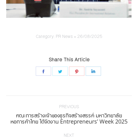
Category:
PR News
26/08/2025
Share This Article
Share
Share
Share
Share
on
on
on
on
Facebook
Twitter
Pinterest
LinkedIn
Post
navigation
PREVIOUS
คณะการสร้างเจ้าของธุรกิจสร้างสรรค์ มหาวิทยาลัย
Previous
หอการค้าไทย ได้จัดงาน Entrepreneurs’ Week 2025
post:
NEXT