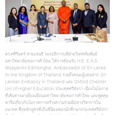
ดร.ศศิรินทร์ สายะสนธิ รองอธิการบดีฝ่ายวิเทศสัมพันธ์
มหาวิทยาลัยหอการค้าไทย ให้การต้อนรับ H.E. E.A.S.
Wijayanthi Edirisinghe, Ambassador of Sri Lanka
to the Kingdom of Thailand รวมถึงคณะผู้แทนจาก Sri
Lankan Embassy in Thailand และ Oxford Chester
Uni of Higher Education ประเทศศรีลังกา เนื่องในโอกาส
ที่เดินทางมาเยี่ยมเยือนมหาวิทยาลัยหอการค้าไทย และพูดคุย
หารือเกี่ยวกับโอกาสการสร้างความร่วมมือทางวิชาการใน
อนาคต ซึ่งหลักสูตรที่เป็นที่นิยมของนักศึกษาประเทศศรีลังกา