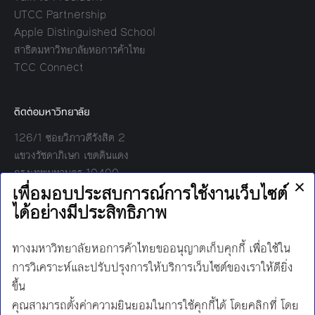
UTCC Partnership
Apple Distinguished School
สาธิตมหาวิทยาลัยหอการค้าไทย
TCC Connect
ติดต่อมหาวิทยาลัย
126/1 ซอยวิภาวดีรังสิต 2
แขวงรัชดาภิเษก เขตดินแดง
กรุงเทพมหานคร 10400
โทร:
02-697-6000
เวลาทำการ:
8.30 - 17.00
Find us on:
Facebook
Twitter
YouTube
Instagram
Mail
Line