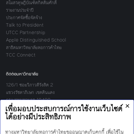
สโมสรดุษฎีบัณฑิตกิตติมศักดิ์
รายงานประจำปี
ประกาศจัดซื้อจัดจ้าง
Talk to President
UTCC Partnership
Apple Distinguished School
สาธิตมหาวิทยาลัยหอการค้าไทย
TCC Connect
ติดต่อมหาวิทยาลัย
126/1 ซอยวิภาวดีรังสิต 2
แขวงรัชดาภิเษก เขตดินแดง
กรุงเทพมหานคร 10400
โทร:
02-697-6000
เวลาทำการ: