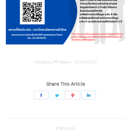
Category:
PR News
12/04/2023
Share This Article
Share
Share
Share
Share
on
on
on
on
Facebook
Twitter
Pinterest
LinkedIn
Post
navigation
PREVIOUS