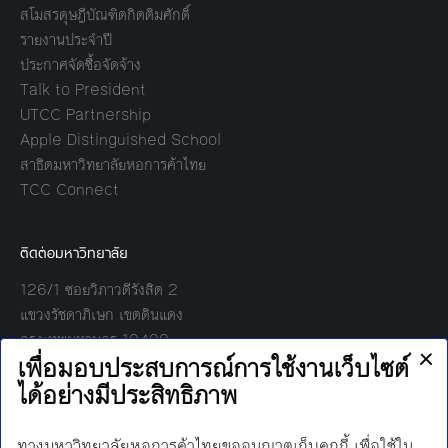
สโมสรดุษฎีบัณฑิตกิตติมศักดิ์
รายงานประจำปี
ประกาศจัดซื้อจัดจ้าง
Talk to President
UTCC Partnership
Apple Distinguished School
สาธิตมหาวิทยาลัยหอการค้าไทย
TCC Connect
ติดต่อมหาวิทยาลัย
126/1 ซอยวิภาวดีรังสิต 2
แขวงรัชดาภิเษก เขตดินแดง
กรุงเทพมหานคร 10400
โทร:
02-697-6000
เวลาทำการ: