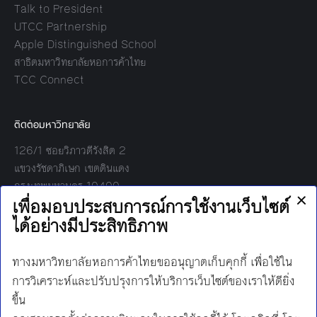
Talk to President
UTCC Partnership
Apple Distinguished School
สาธิตมหาวิทยาลัยหอการค้าไทย
TCC Connect
ติดต่อมหาวิทยาลัย
126/1 ซอยวิภาวดีรังสิต 2
แขวงรัชดาภิเษก เขตดินแดง
กรุงเทพมหานคร 10400
โทร:
02-697-6000
เวลาทำการ:
8.30 - 17.00
Find us on: