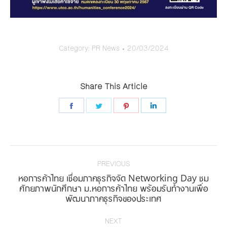
Category:
PR News
20/03/2024
Share This Article
Share
Share
Share
Share
on
on
on
on
Facebook
Twitter
Pinterest
LinkedIn
Post
navigation
PREVIOUS
หอการค้าไทย เชื่อมภาคธุรกิจจัด Networking Day ชม
Previous
ศักยภาพนักศึกษา ม.หอการค้าไทย พร้อมรับทำงานเพื่อ
พัฒนาภาคธุรกิจของประเทศ
post:
NEXT