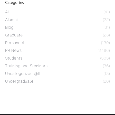
Categories
AI
(41)
Alumni
(22)
Blog
(31)
Graduate
(23)
Personnel
(139)
PR News
(2466)
Students
(303)
Training and Seminars
(36)
Uncategorized @th
(13)
Undergraduate
(26)