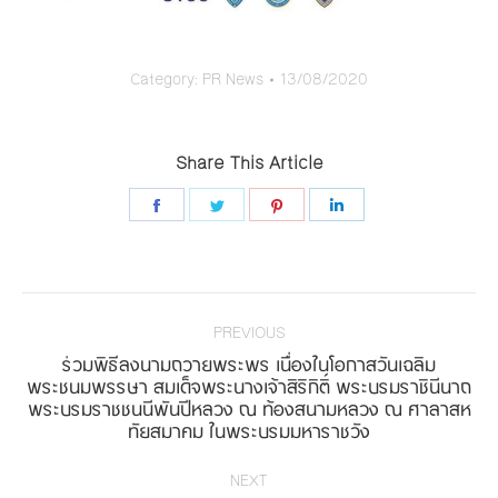
Category:
PR News
13/08/2020
Share This Article
Share
Share
Share
Share
on
on
on
on
Facebook
Twitter
Pinterest
LinkedIn
Post
navigation
PREVIOUS
ร่วมพิธีลงนามถวายพระพร เนื่องในโอกาสวันเฉลิม
พระชนมพรรษา สมเด็จพระนางเจ้าสิริกิติ์ พระบรมราชินีนาถ
Previous
พระบรมราชชนนีพันปีหลวง ณ ท้องสนามหลวง ณ ศาลาสห
post:
ทัยสมาคม ในพระบรมมหาราชวัง
NEXT