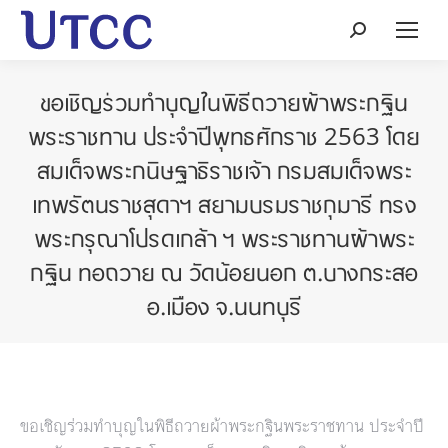
Search:
ขอเชิญร่วมทำบุญในพิธีถวายผ้าพระกฐิน
พระราชทาน ประจำปีพุทธศักราช 2563 โดย
สมเด็จพระกนิษฐาธิราชเจ้า กรมสมเด็จพระ
เทพรัตนราชสุดาฯ สยามบรมราชกุมารี ทรง
พระกรุณาโปรดเกล้า ฯ พระราชทานผ้าพระ
กฐิน ทอถวาย ณ วัดน้อยนอก ต.บางกระสอ
อ.เมือง จ.นนทบุรี
ขอเชิญร่วมทำบุญในพิธีถวายผ้าพระกฐินพระราชทาน ประจำปี