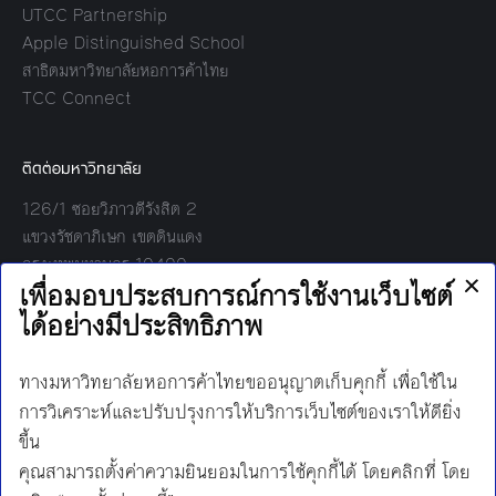
UTCC Partnership
Apple Distinguished School
สาธิตมหาวิทยาลัยหอการค้าไทย
TCC Connect
ติดต่อมหาวิทยาลัย
126/1 ซอยวิภาวดีรังสิต 2
แขวงรัชดาภิเษก เขตดินแดง
กรุงเทพมหานคร 10400
โทร:
02-697-6000
เวลาทำการ:
8.30 - 17.00
Find us on:
Facebook
Twitter
YouTube
Instagram
Mail
Line