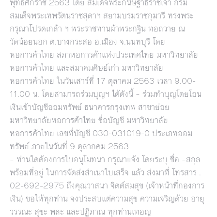
พุทธศักราช 2563 โดย สมเด็จพระกนิษฐาธิราชเจ้า กรม
สมเด็จพระเทพรัตนราชสุดาฯ สยามบรมราชกุมารี ทรงพระ
กรุณาโปรดเกล้า ฯ พระราชทานผ้าพระกฐิน ทอถวาย ณ
วัดน้อยนอก ต.บางกระสอ อ.เมือง จ.นนทบุรี โดย
หอการค้าไทย สภาหอการค้าแห่งประเทศไทย มหาวิทยาลัย
หอการค้าไทย และสมาคมศิษย์เก่า มหาวิทยาลัย
หอการค้าไทย ในวันเสาร์ที่ 17 ตุลาคม 2563 เวลา 9.00-
11.00 น. โดยสามารถร่วมบุญฯ ได้ดังนี้ – ร่วมทำบุญโดยโอน
เงินเข้าบัญชีออมทรัพย์ ธนาคารกรุงเทพ สาขาย่อย
มหาวิทยาลัยหอการค้าไทย ชื่อบัญชี มหาวิทยาลัย
หอการค้าไทย เลขที่บัญชี 030-031019-0 ประเภทออม
ทรัพย์ ภายในวันที่ 9 ตุลากคม 2563
– ท่านใดต้องการใบอนุโมทนา กรุณาแจ้ง โดยระบุ ชื่อ –สกุล
พร้อมที่อยู่ ในการจัดส่งสำเนาใบเสร็จ แล้ว ส่งมาที่ โทรสาร .
02-692-2975 ถึงคุณวาสนา จิตต์สมสุข (เจ้าหน้าที่กองการ
เงิน) ขอให้ทุกท่าน จงประสบแต่ความสุข ความเจริญด้วย อายุ
วรรณะ สุขะ พละ และปฏิภาณ ทุกท่านเทอญ