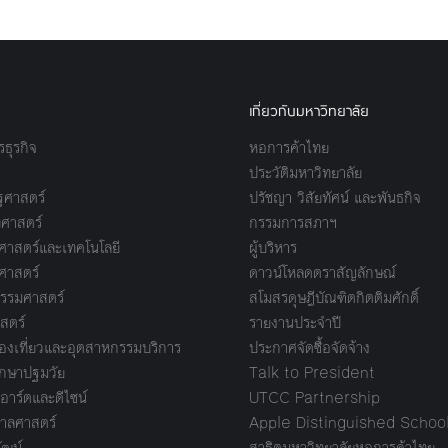
เกี่ยวกับมหาวิทยาลัย
ธุรกิจ
หอการค้าไทย
ประวัติมหาวิทยาลัย
ศาสตร์
ปรัชญา วิสัยทัศน์ และพันธกิจ
ศาสตร์
กรรมการสภาฯ
าสตร์และเทคโนโลยี
ผู้บริหาร
ศาสตร์
ดาวน์โหลดตราสัญลักษณ์
รรมศาสตร์
สโมสรดุษฎีบัณฑิตกิตติมศักดิ์
สตร์
รายงานประจำปี
งเที่ยวและอุตสาหกรรมบริการ
ประกาศจัดซื้อจัดจ้าง
กษาปฐมวัย
Talk to President
อาร์ตและดีไซน์
UTCC Partnership
ลศาสตร์
Apple Distinguished Schoo
ัฒน์
สาธิตมหาวิทยาลัยหอการค้าไทย