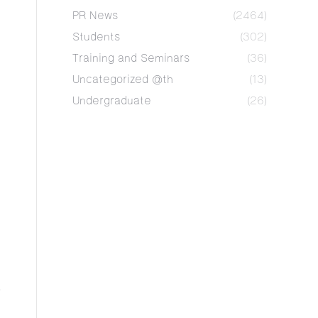
PR News
(2464)
Students
(302)
Training and Seminars
(36)
Uncategorized @th
(13)
Undergraduate
(26)