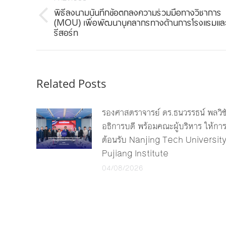
navigation
พิธีลงนามบันทึกข้อตกลงความร่วมมือทางวิชาการ
Previous
(MOU) เพื่อพัฒนาบุคลากรทางด้านการโรงแรมแล
รีสอร์ท
post:
Related Posts
รองศาสตราจารย์ ดร.ธนวรรธน์ พลวิช
อธิการบดี พร้อมคณะผู้บริหาร ให้กา
ต้อนรับ Nanjing Tech Universit
Pujiang Institute
04/08/2026