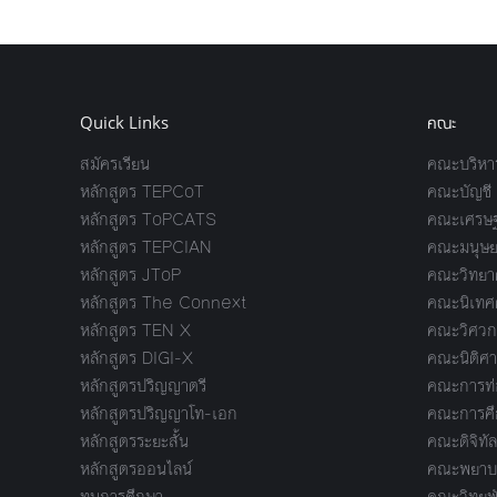
Quick Links
คณะ
สมัครเรียน
คณะบริหาร
หลักสูตร TEPCoT
คณะบัญชี
หลักสูตร ToPCATS
คณะเศรษฐ
หลักสูตร TEPCIAN
คณะมนุษย
หลักสูตร JToP
คณะวิทยาศ
หลักสูตร The Connext
คณะนิเทศ
หลักสูตร TEN X
คณะวิศวก
หลักสูตร DIGI-X
คณะนิติศา
หลักสูตรปริญญาตรี
คณะการท่อ
หลักสูตรปริญญาโท-เอก
คณะการศึ
หลักสูตรระยะสั้น
คณะดิจิทัล
หลักสูตรออนไลน์
คณะพยาบา
ทุนการศึกษา
คณะวิทยพ