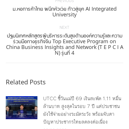
navigation
PREVIOUS
ม.หอการค้าไทย ผนึกหัวเว่ย ก้าวสู่ยุค AI Integrated
Previous
University
post:
NEXT
ปฐมนิเทศหลักสูตรผู้บริหารระดับสูงด้านองค์ความรู้และความ
ร่วมมือทางธุรกิจจีน Top Executive Program on
Next
China Business Insights and Network (T E P C I A
post:
N) รุ่นที่ 4
Related Posts
UTCC ชี้วันแม่ปี 69 เงินสะพัด 1.11 หมื่น
ล้านบาท สูงสุดในรอบ 7 ปี แต่ประชาชน
ยังใช้จ่ายอย่างระมัดระวัง พร้อมจับตา
ปัญหาประชากรไทยลดลงต่อเนื่อง