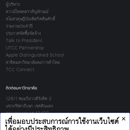
ผู้บริหาร
ดาวน์โหลดตราสัญลักษณ์
สโมสรดุษฎีบัณฑิตกิตติมศักดิ์
รายงานประจำปี
ประกาศจัดซื้อจัดจ้าง
Talk to President
UTCC Partnership
Apple Distinguished School
สาธิตมหาวิทยาลัยหอการค้าไทย
TCC Connect
ติดต่อมหาวิทยาลัย
126/1 ซอยวิภาวดีรังสิต 2
แขวงรัชดาภิเษก เขตดินแดง
กรุงเทพมหานคร 10400
โทร: