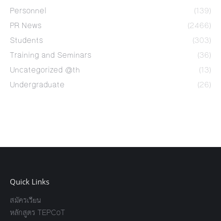
Personnel
(139)
PR News
(2466)
Students
(303)
Training and Seminars
(36)
Uncategorized @th
(13)
Undergraduate
(26)
Quick Links
สมัครเรียน
หลักสูตร TEPCoT