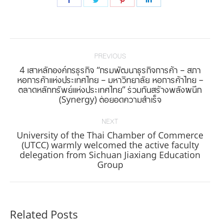
on
on
on
on
Facebook
Twitter
Pinterest
LinkedIn
Post
navigation
PREVIOUS
4 เสาหลักองค์กรธุรกิจ “กรมพัฒนาธุรกิจการค้า – สภา
หอการค้าแห่งประเทศไทย – มหาวิทยาลัย หอการค้าไทย –
Previous
ตลาดหลักทรัพย์แห่งประเทศไทย” ร่วมกันสร้างพลังผนึก
post:
(Synergy) ต่อยอดความสำเร็จ
NEXT
University of the Thai Chamber of Commerce
(UTCC) warmly welcomed the active faculty
Next
delegation from Sichuan Jiaxiang Education
post:
Group
Related Posts