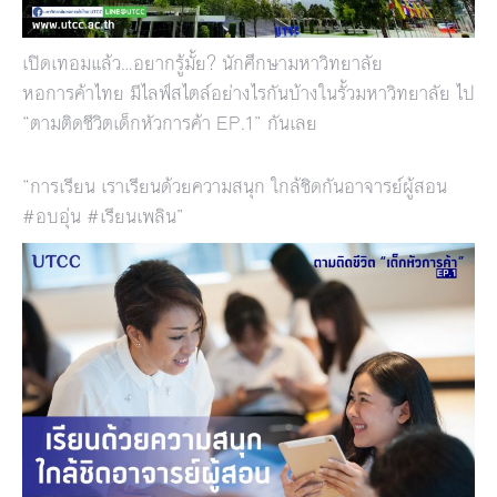
เปิดเทอมแล้ว…อยากรู้มั้ย? นักศึกษามหาวิทยาลัย
หอการค้าไทย มีไลฟ์สไตล์อย่างไรกันบ้างในรั้วมหาวิทยาลัย ไป
“ตามติดชีวิตเด็กหัวการค้า EP.1” กันเลย
“การเรียน เราเรียนด้วยความสนุก ใกล้ชิดกันอาจารย์ผู้สอน
#อบอุ่น #เรียนเพลิน”