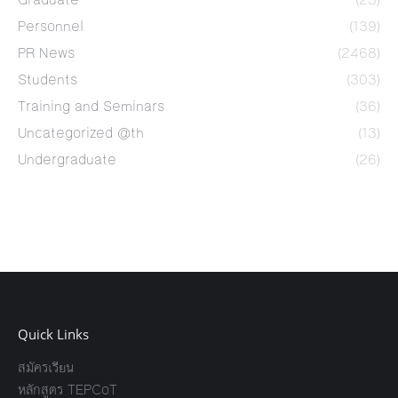
Personnel
(139)
PR News
(2468)
Students
(303)
Training and Seminars
(36)
Uncategorized @th
(13)
Undergraduate
(26)
Quick Links
สมัครเรียน
หลักสูตร TEPCoT