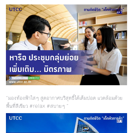
“มองท้องฟ้าใสๆ สูดอากาศบริสุทธิ์ได้เต็มปอด แวดล้อมด้วย
พื้นที่สีเขียว #relax #สบายๆ ”