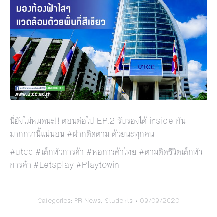
นี่ยังไม่หมดนะ!! ตอนต่อไป EP.2 รับรองได้ inside กัน
มากกว่านี้แน่นอน #ฝากติดตาม ด้วยนะทุกคน
#utcc #เด็กหัวการค้า #หอการค้าไทย #ตามติดชีวิตเด็กหัว
การค้า #Letsplay #Playtowin
Categories:
PR News
,
Students
09/09/2020