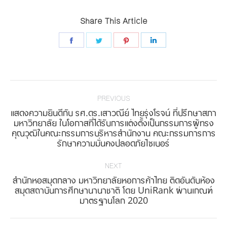
Share This Article
Share
Share
Share
Share
on
on
on
on
Facebook
Twitter
Pinterest
LinkedIn
Post
navigation
PREVIOUS
แสดงความยินดีกับ รศ.ดร.เสาวณีย์ ไทยรุ่งโรจน์ ที่ปรึกษาสภา
มหาวิทยาลัย ในโอกาสที่ได้รับการแต่งตั้งเป็นกรรมการผู้ทรง
Previous
คุณวุฒิในคณะกรรมการบริหารสำนักงาน คณะกรรมการการ
post:
รักษาความมั่นคงปลอดภัยไซเบอร์
NEXT
สำนักหอสมุดกลาง มหาวิทยาลัยหอการค้าไทย ติดอันดับห้อง
Next
สมุดสถาบันการศึกษานานาชาติ โดย UniRank ผ่านเกณฑ์
มาตรฐานโลก 2020
post: