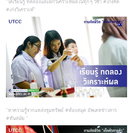
“ได้เรียนรู้ ทดลองและฝึกวิเคราะห์ผลในทุกๆ วิชา #เก่งคิด
#เก่งวิเคราะห์”
“หาความรู้จากแหล่งขุมทรัพย์ #ห้องสมุด อัพเดทข่าวสาร
#ทันสมัย ”