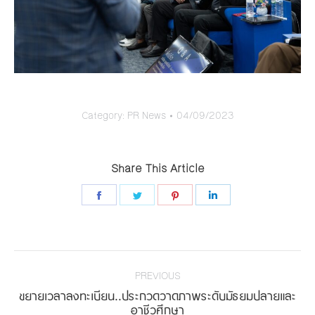
Category:
PR News
04/09/2023
Share This Article
Share
Share
Share
Share
on
on
on
on
Facebook
Twitter
Pinterest
LinkedIn
Post
navigation
PREVIOUS
ขยายเวลาลงทะเบียน..ประกวดวาดภาพระดับมัธยมปลายและ
Previous
อาชีวศึกษา