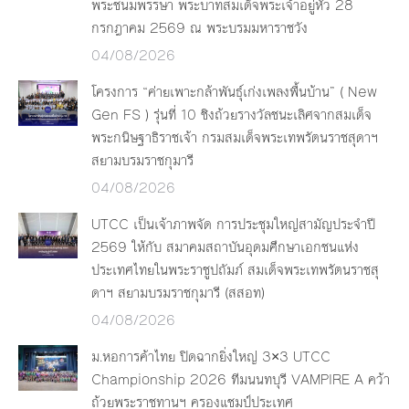
พระชนมพรรษา พระบาทสมเด็จพระเจ้าอยู่หัว 28
กรกฎาคม 2569 ณ พระบรมมหาราชวัง
04/08/2026
โครงการ “ค่ายเพาะกล้าพันธุ์เก่งเพลงพื้นบ้าน” ( New
Gen FS ) รุ่นที่ 10 ชิงถ้วยรางวัลชนะเลิศจากสมเด็จ
พระกนิษฐาธิราชเจ้า กรมสมเด็จพระเทพรัตนราชสุดาฯ
สยามบรมราชกุมารี
04/08/2026
UTCC เป็นเจ้าภาพจัด การประชุมใหญ่สามัญประจำปี
2569 ให้กับ สมาคมสถาบันอุดมศึกษาเอกชนแห่ง
ประเทศไทยในพระราชูปถัมภ์ สมเด็จพระเทพรัตนราชสุ
ดาฯ สยามบรมราชกุมารี (สสอท)
04/08/2026
ม.หอการค้าไทย ปิดฉากยิ่งใหญ่ 3×3 UTCC
Championship 2026 ทีมนนทบุรี VAMPIRE A คว้า
ถ้วยพระราชทานฯ ครองแชมป์ประเทศ