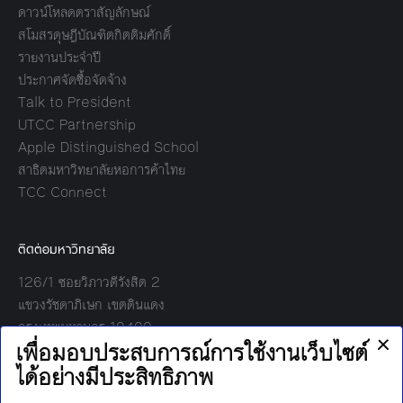
ดาวน์โหลดตราสัญลักษณ์
สโมสรดุษฎีบัณฑิตกิตติมศักดิ์
รายงานประจำปี
ประกาศจัดซื้อจัดจ้าง
Talk to President
UTCC Partnership
Apple Distinguished School
สาธิตมหาวิทยาลัยหอการค้าไทย
TCC Connect
ติดต่อมหาวิทยาลัย
126/1 ซอยวิภาวดีรังสิต 2
แขวงรัชดาภิเษก เขตดินแดง
กรุงเทพมหานคร 10400
โทร:
02-697-6000