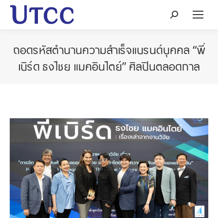
Search:
ถอดรหัสตำนานความสำเร็จแบรนด์บุคคล “พี่
เบิร์ด ธงไชย แมคอินไตย์” ศิลปินตลอดกาล