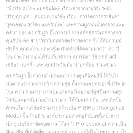
คณะนิเทศศาสตร์ มหาวิทยาลัยหอการค้าไทย จัดงานเสวนา
“พี่เบิร์ด ธงไชย แมคอินไตย์: เรื่องเล่าจากงานวิจัยระดับ
ปริญญาเอก” เสนอผลงานวิจัย เรื่อง “การจัดการตราสินค้า
บุคคลของ ธงไชย แมคอินไตย์ และความผูกพันมั่นคงของแฟน
คลับ” ของ ดร.กริษฐา อึ๊งภากรณ์ จากหลักสูตรนิเทศศาสตร
ดุษฎีบัณฑิต สาขาวิชานิเทศศาสตร์การตลาด ซึ่งได้สัมภาษณ์
เชิงลึก คุณธงไชย และกลุ่มแฟนคลับที่ติดตามมากว่า 30 ปี
โดยภายในงานยังได้รับเกียรติจาก คุณรมิดา รัสเซลล์ มณี
เสถียร (เบคกี้) และ คุณประวีณมัย บ่ายคล้อย ร่วมเสวนา
ดร.กริษฐา อึ๊งภากรณ์ เปิดเผยว่า งานดุษฎีนิพนธ์นี้ ได้รับใจ
บันดาลแรงจากการสร้างความสุข ทั้งจากผลงานของพี่เบิร์ด ธง
ไชย ความสามารถ การเป็นเอนเตอร์เทนเนอร์ผู้สร้างความสุข
ให้กับแฟนคลับมาอย่างยาวนาน ให้กับแฟนคลับ และเกิดข้อ
ค้นพบในงานวิจัยที่สามารถสร้างเป็น P-BIRD (Thongchai)
Model ขึ้น โดยมี 5 องค์ประกอบสำคัญที่ขับเคลื่อนในการ
เป็นซูเปอร์สตาร์ตลอดกาล ได้แก่ 1) Professional ความเป็น
มืออาชีพ พี่เบิร์ดมีความสมบูรณ์แบบ และใส่ใจในทุกๆ งาน ถึง