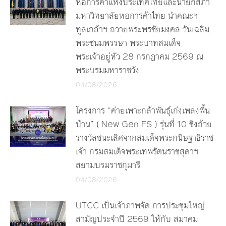
หอการค้าแห่งประเทศไทยและนายกสภา
มหาวิทยาลัยหอการค้าไทย นำคณะฯ
ทูลเกล้าฯ ถวายพระพรชัยมงคล วันเฉลิม
พระชนมพรรษา พระบาทสมเด็จ
พระเจ้าอยู่หัว 28 กรกฎาคม 2569 ณ
พระบรมมหาราชวัง
04/08/2026
โครงการ “ค่ายเพาะกล้าพันธุ์เก่งเพลงพื้น
บ้าน” ( New Gen FS ) รุ่นที่ 10 ชิงถ้วย
รางวัลชนะเลิศจากสมเด็จพระกนิษฐาธิราช
เจ้า กรมสมเด็จพระเทพรัตนราชสุดาฯ
สยามบรมราชกุมารี
04/08/2026
UTCC เป็นเจ้าภาพจัด การประชุมใหญ่
สามัญประจำปี 2569 ให้กับ สมาคม