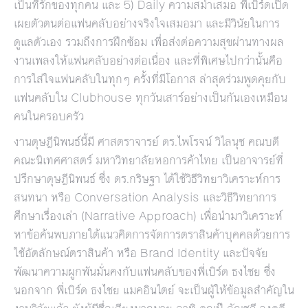
เป็นที่รักของทุกคน และ 5) Daily ความสม่ำเสมอ พี่เบิร์ดเปิด
เผยตัวตนต่อแฟนคลับอย่างจริงใจเสมอมา และมีวินัยในการ
ดูแลตัวเอง รวมถึงการฝึกซ้อม เพื่อส่งต่อความสุขผ่านทางผล
งานเพลงให้แฟนคลับอย่างต่อเนื่อง และที่พิเศษไปกว่านั้นคือ
การใส่ใจแฟนคลับในทุกๆ ครั้งที่มีโอกาส ล่าสุดร่วมพูดคุยกับ
แฟนคลับใน Clubhouse ทุกวันเสาร์อย่างเป็นกันเองเหมือน
คนในครอบครัว
งานดุษฎีนิพนธ์นี้มี ศาสตราจารย์ ดร.ไพโรจน์ วิไลนุช คณบดี
คณะนิเทศศาสตร์ มหาวิทยาลัยหอการค้าไทย เป็นอาจารย์ที่
ปรึกษาดุษฎีนิพนธ์ ซึ่ง ดร.กริษฐา ได้ใช้วิธีวิทยาวิเคราะห์การ
สนทนา หรือ Conversation Analysis และวิธีวิทยาการ
ศึกษาเรื่องเล่า (Narrative Approach) เพื่อนำมาวิเคราะห์
หาข้อค้นพบภายใต้แนวคิดการจัดการตราสินค้าบุคคลด้วยการ
ใช้อัตลักษณ์ตราสินค้า หรือ Brand Identity และปัจจัย
พัฒนาความผูกพันมั่นคงกับแฟนคลับของพี่เบิร์ด ธงไชย ซึ่ง
นอกจาก พี่เบิร์ด ธงไชย แมคอินไตย์ จะเป็นผู้ให้ข้อมูลสำคัญใน