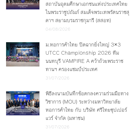
สถาบันอุดมศึกษาเอกชนแห่งประเทศไทย
ในพระราชูปถัมภ์ สมเด็จพระเทพรัตนราชสุ
ดาฯ สยามบรมราชกุมารี (สสอท)
04/08/2026
ม.หอการค้าไทย ปิดฉากยิ่งใหญ่ 3×3
UTCC Championship 2026 ทีม
นนทบุรี VAMPIRE A คว้าถ้วยพระราช
ทานฯ ครองแชมป์ประเทศ
31/07/2026
พิธีลงนามบันทึกข้อตกลงความร่วมมือทาง
วิชาการ (MOU) ระหว่างมหาวิทยาลัย
หอการค้าไทย กับ บริษัท ศรีไทยซุปเปอร์
แวร์ จำกัด (มหาชน)
31/07/2026