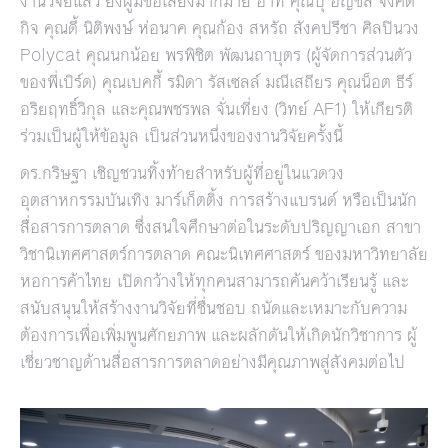
งานวิจัยแล้ว ยังผู้มีชื่อเสียงมากมาย อาทิ คุณปุ๊ อัญชลี จงคดี
กิจ คุณดี้ นิติพงษ์ ห่อนาค คุณก้อง สหรัถ สังคปรีชา ศิลปินวง
Polycat คุณนกน้อย พรพิชิต พัฒนถาบุตร (ผู้จัดการส่วนตัว
ของพี่เบิร์ด) คุณเบคกี้ รมิดา รัสเซลล์ มณีเสถียร คุณน็อต ธีร์
อริยฤทธิ์วิกุล และคุณพชรพล จั่นเที่ยง (วิทย์ AF1) ให้เกียรติ
ร่วมเป็นผู้ให้ข้อมูล เป็นส่วนหนึ่งของงานวิจัยครั้งนี้
ดร.กริษฐา เชิญชวนทิ้งท้ายสำหรับผู้ที่อยู่ในแวดวง
อุตสาหกรรมบันเทิง มาร์เก็ตติ้ง การสร้างแบรนด์ หรือเป็นนัก
สื่อสารการตลาด ซึ่งสนใจศึกษาต่อในระดับปริญญาเอก สาขา
วิชานิเทศศาสตร์การตลาด คณะนิเทศศาสตร์ ของมหาวิทยาลัย
หอการค้าไทย เปิดกว้างให้ทุกคนสามารถค้นคว้าเรียนรู้ และ
สนับสนุนให้สร้างงานวิจัยที่ชื่นชอบ ถนัดและเหมาะกับความ
ต้องการเพื่อเพิ่มพูนศักยภาพ และผลักดันให้เกิดนักวิชาการ ผู้
เชี่ยวชาญด้านสื่อสารการตลาดอย่างมีคุณภาพสู่สังคมต่อไป