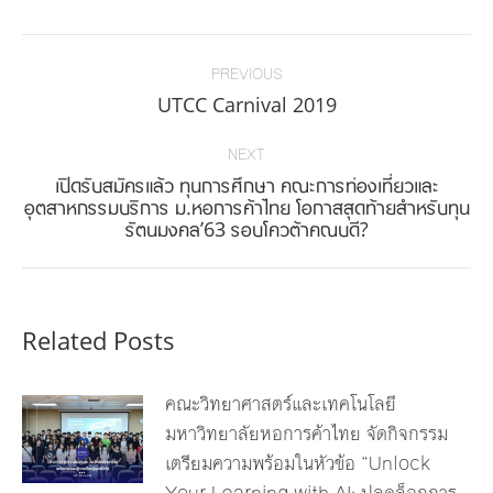
Facebook
Twitter
Pinterest
LinkedIn
Post
navigation
PREVIOUS
Previous
UTCC Carnival 2019
post:
NEXT
เปิดรับสมัครแล้ว ทุนการศึกษา คณะการท่องเที่ยวและ
Next
อุตสาหกรรมบริการ ม.หอการค้าไทย โอกาสสุดท้ายสำหรับทุน
รัตนมงคล’63 รอบโควต้าคณบดี?
post:
Related Posts
คณะวิทยาศาสตร์และเทคโนโลยี
มหาวิทยาลัยหอการค้าไทย จัดกิจกรรม
เตรียมความพร้อมในหัวข้อ “Unlock