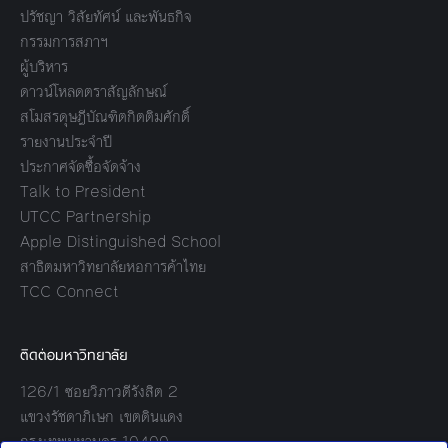
ปรัชญา วิสัยทัศน์ และพันธกิจ
กรรมการสภาฯ
ผู้บริหาร
ดาวน์โหลดตราสัญลักษณ์
สโมสรดุษฎีบัณฑิตกิตติมศักดิ์
รายงานประจำปี
ประกาศจัดซื้อจัดจ้าง
Talk to President
UTCC Partnership
Apple Distinguished School
สาธิตมหาวิทยาลัยหอการค้าไทย
TCC Connect
ติดต่อมหาวิทยาลัย
126/1 ซอยวิภาวดีรังสิต 2
แขวงรัชดาภิเษก เขตดินแดง
กรุงเทพมหานคร 10400