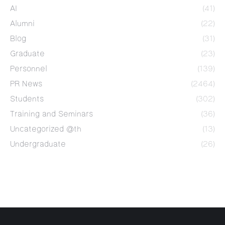
AI
(41)
Alumni
(22)
Blog
(31)
Graduate
(23)
Personnel
(139)
PR News
(2464)
Students
(302)
Training and Seminars
(36)
Uncategorized @th
(13)
Undergraduate
(26)