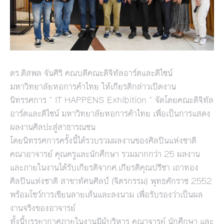
ดร.ดิสพล จันศิริ คณบดีคณะดิจิทัลอาร์ตและดีไซน์
มหาวิทยาลัยหอการค้าไทย ให้เกียรติกล่าวเปิดงาน
นิทรรศการ ” IT HAPPENS Exhibition ” จัดโดยคณะดิจิทัล
อาร์ตและดีไซน์ มหาวิทยาลัยหอการค้าไทย เพื่อเป็นการแสดง
ผลงานศิลปะสู่สาธารณชน
โดยนิทรรศการครั้งนี้ได้รวบรวมผลงานของศิลปินแห่งชาติ
คณาอาจารย์ คุณครูและนักศึกษา รวมมากกว่า 25 ผลงาน
และภายในงานได้รับเกียรติจากศ.เกียรติคุณปรีชา เถาทอง
ศิลปินแห่งชาติ สาขาทัศนศิลป์ (จิตรกรรม) พุทธศักราช 2552
พร้อมโชว์การเขียนลายเส้นและลงนาม เพื่อรับรองว่าเป็นผล
งานจริงของอาจารย์
ทั้งนี้บรรยากาศภายในงานมีผู้บริหาร คณาจารย์ นักศึกษา และ