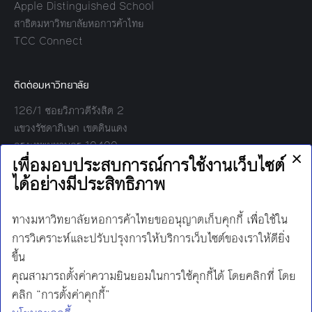
Apple Distinguished School
สาธิตมหาวิทยาลัยหอการค้าไทย
TCC Connect
ติดต่อมหาวิทยาลัย
126/1 ซอยวิภาวดีรังสิต 2
แขวงรัชดาภิเษก เขตดินแดง
กรุงเทพมหานคร 10400
โทร:
02-697-6000
เวลาทำการ:
8.30 - 17.00
Find us on:
Facebook
Twitter
YouTube
Instagram
Mail
Line
นโยบายการคุ้มครองข้อมูลส่วนบุคคล