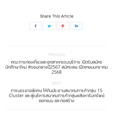
Share This Article
Share
Share
Share
Share
on
on
on
on
Facebook
Twitter
Pinterest
LinkedIn
Post
navigation
PREVIOUS
คณะการท่องเที่ยวและอุตสาหกรรมบริการ เปิดรับสมัคร
Previous
นักศึกษาใหม่ #รอบกลางปี2567 สมัครเลย เปิดเทอมมกราคม
2568
post:
NEXT
การบรรยายพิเศษ ให้กับประธานสมาคมการค้ากลุ่ม 15
Next
Cluster และผู้บริหารสมาคมการค้ากลุ่มอสังหาริมทรัพย์
ออกแบบ และก่อสร้าง
post: