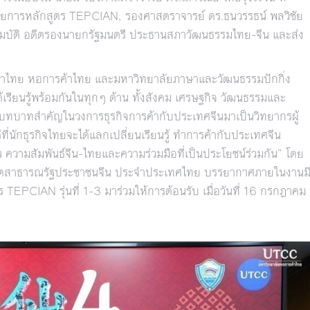
ยการหลักสูตร TEPCIAN, รองศาสตราจารย์ ดร.ธนวรรธน์ พลวิชัย
สมบัติ อดีตรองนายกรัฐมนตรี ประธานสภาวัฒนธรรมไทย-จีน และส่ง
รค้าไทย หอการค้าไทย และมหาวิทยาลัยภาษาและวัฒนธรรมปักกิ่ง
ด้เรียนรู้พร้อมกันในทุกๆ ด้าน ทั้งสังคม เศรษฐกิจ วัฒนธรรมและ
ี่มีบทบาทสำคัญในวงการธุรกิจการค้ากับประเทศจีนมาเป็นวิทยากรผู้
ี่นักธุรกิจไทยจะได้แลกเปลี่ยนเรียนรู้ ทำการค้ากับประเทศจีน
น ความสัมพันธ์จีน-ไทยและความร่วมมือที่เป็นประโยชน์ร่วมกัน” โดย
ูตสาธารณรัฐประชาชนจีน ประจำประเทศไทย บรรยากาศภายในงานม
 TEPCIAN รุ่นที่ 1-3 มาร่วมให้การต้อนรับ เมื่อวันที่ 16 กรกฎาคม