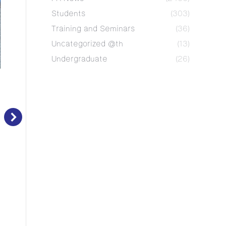
Students
(303)
Training and Seminars
(36)
Uncategorized @th
(13)
Undergraduate
(26)