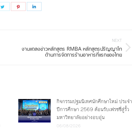
e
Share
Share
Share
on
on
on
book
Twitter
Pinterest
LinkedIn
NEXT
งานแถลงข่าวหลักสูตร RMBA หลักสูตรปริญญาโท
Next
ด้านการจัดการร้านอาหารที่แรกของไทย
post:
กิจกรรมปฐมนิเทศนักศึกษาใหม่ ประจำ
ปีการศึกษา 2569 ต้อนรับเฟรชชี่สู่รั้ว
มหาวิทยาลัยอย่างอบอุ่น
ง
06/08/2026