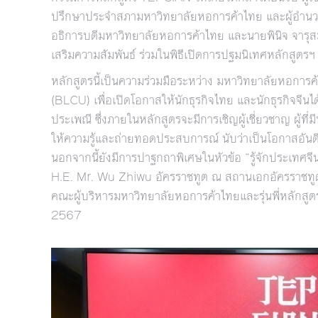
ปรึกษาประจำสภามหาวิทยาลัยหอการค้าไทย และผู้อำนว
อธิการบดีมหาวิทยาลัยหอการค้าไทย และนายพินิจ จารุ
เสริมความสัมพันธ์ ร่วมในพิธีเปิดการปฐมนิเทศหลักสูตรฯ
หลักสูตรนี้เป็นความร่วมมือระหว่าง มหาวิทยาลัยหอกา
(BLCU) เพื่อเปิดโอกาสให้นักธุรกิจไทย และนักธุรกิจจีนไ
ประเพณี ซึ่งภายในหลักสูตรจะมีการเชิญผู้เชี่ยวชาญ ผู้ท
ให้ความรู้และถ่ายทอดประสบการณ์ นับว่าเป็นโอกาสอันดีท
นอกจากนี้ยังมีการปาฐกถาพิเศษในหัวข้อ “รู้จักประเทศจี
H.E. Mr. Wu Zhiwu อัครราชทูต ณ สถานเอกอัครราชท
คณะผู้บริหารมหาวิทยาลัยหอการค้าไทยและรุ่นพี่หลักสูตร
2567