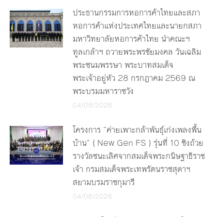
ประธานกรรมการหอการค้าไทยและสภา
หอการค้าแห่งประเทศไทยและนายกสภา
มหาวิทยาลัยหอการค้าไทย นำคณะฯ
ทูลเกล้าฯ ถวายพระพรชัยมงคล วันเฉลิม
พระชนมพรรษา พระบาทสมเด็จ
พระเจ้าอยู่หัว 28 กรกฎาคม 2569 ณ
พระบรมมหาราชวัง
04/08/2026
โครงการ “ค่ายเพาะกล้าพันธุ์เก่งเพลงพื้น
บ้าน” ( New Gen FS ) รุ่นที่ 10 ชิงถ้วย
รางวัลชนะเลิศจากสมเด็จพระกนิษฐาธิราช
เจ้า กรมสมเด็จพระเทพรัตนราชสุดาฯ
สยามบรมราชกุมารี
04/08/2026