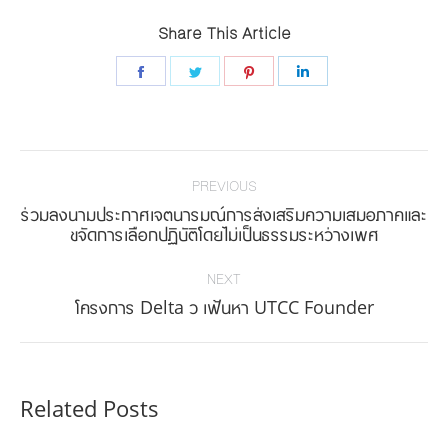
Share This Article
Share
Share
Share
Share
on
on
on
on
Facebook
Twitter
Pinterest
LinkedIn
Post
navigation
PREVIOUS
ร่วมลงนามประกาศเจตนารมณ์การส่งเสริมความเสมอภาคและ
Previous
ขจัดการเลือกปฏิบัติโดยไม่เป็นธรรมระหว่างเพศ
post:
NEXT
Next
โครงการ Delta ว เฟ้นหา UTCC Founder
post:
Related Posts