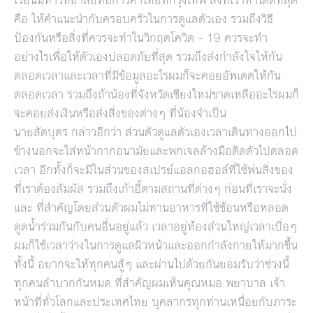
เรียนมหาวิทยาลัยหอการค้าไทยที่กรุงเทพ สิ่งที่เราทำได้ดีที่สุด
คือ ให้คำแนะนำกับครอบครัวในการดูแลตัวเอง รวมถึงวิธี
ป้องกันหรือสิ่งที่ควรจะทำในวิกฤตโควิด – 19 ควรจะทำ
อย่างไรเพื่อให้ตัวเองปลอดภัยที่สุด รวมถึงส่งกำลังใจให้กัน
ตลอดเวลาและเวลาที่มีข้อมูลอะไรผมก็จะคอยอัพเดตให้กัน
ตลอดเวลา รวมถึงถ้าน้องที่จังหวัดเชียงใหม่ขาดเหลืออะไรผมก็
จะคอยส่งเงินหรือส่งสิ่งของต่างๆ ที่น้องจำเป็น
นายสัตบุตร กล่าวอีกว่า ส่วนตัวดูแลตัวเองเวลาเดินทางออกไป
ข้างนอกจะใส่หน้ากากอนามัยและพกเจลล้างมือติดตัวไปตลอด
เวลา อีกทั้งก็จะมีในส่วนของสเปรย์แอลกอฮอล์ที่ใช้พ่นสิ่งของ
ที่เราต้องสัมผัส รวมถึงเก้าอี้ตามสถานที่ต่างๆ ก่อนที่เราจะนั่ง
และ ที่สำคัญโดยส่วนตัวผมไม่ทานอาหารที่ใช้ช้อนหรือหลอด
ดูดน้ำร่วมกันกับคนอื่นอยู่แล้ว เวลาอยู่ห้องส่วนใหญ่เวลาเบื่อๆ
ผมก็ใช้เวลาว่างในการดูแลผิวหน้าและออกกำลังกายให้มากขึ้น
ทั้งนี้ อยากจะให้ทุกคนสู้ๆ และผ่านไปด้วยกันยอมรับว่าช่วงนี้
ทุกคนลำบากกันหมด ที่สำคัญผมเห็นคุณหมอ พยาบาล เจ้า
หน้าที่ทั่วโลกและประเทศไทย บุคลากรทุกท่านเหนื่อยกับภาระ