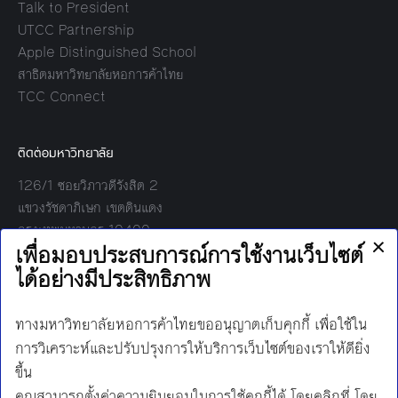
Talk to President
UTCC Partnership
Apple Distinguished School
สาธิตมหาวิทยาลัยหอการค้าไทย
TCC Connect
ติดต่อมหาวิทยาลัย
126/1 ซอยวิภาวดีรังสิต 2
แขวงรัชดาภิเษก เขตดินแดง
กรุงเทพมหานคร 10400
โทร:
02-697-6000
เวลาทำการ:
8.30 - 17.00
Find us on:
Facebook
Twitter
YouTube
Instagram
Mail
Line