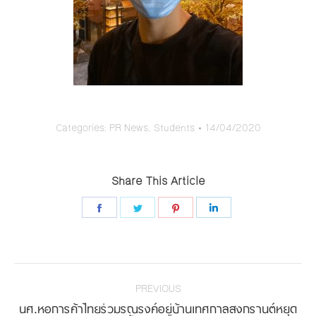
Categories:
PR News
,
Students
14/04/2020
Share This Article
Share
Share
Share
Share
on
on
on
on
Facebook
Twitter
Pinterest
LinkedIn
Post
navigation
PREVIOUS
นศ.หอการค้าไทยร่วมรณรงค์อยู่บ้านเทศกาลสงกรานต์หยุด
Previous