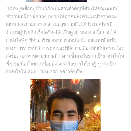
“ผมหยุดเชื้ออยู่บ้านก็ถือเป็นส่วนสำคัญที่ช่วยให้คณะแพทย์
ทำงานเหนื่อยน้อยลง อยากให้ทุกคนฟังคำแนะนำจากคณะ
แพทย์และกระทรวงสาธารณสุข รวมกันให้ประเทศไทยมี
จำนวนผู้ป่วยติดเชื้อโควิด-19 เป็นศูนย์ นอกจากนี้อยากให้
กำลังใจพี่ๆ ที่ทำอาชีพส่งอาหารออนไลน์ตามแอพพลิเคชั่น
ต่างๆ เพราะหน้าที่การงานของพี่มีความเสี่ยงเช่นกันเพราะต้อง
ส่งรับส่งอาหารตามสถานที่ต่าง ๆ ซึ่งผมก็อยากเป็นกำลังใจให้
พี่ๆเช่นกัน ถ้าเขาเหนื่อยยังไงเราก็อยากให้เขาสู้ ๆ เราเป็น
กำลังใจให้เสมอ” น้องเดรก กล่าวทิ้งท้าย