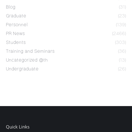
Blog
(31)
Graduate
(23)
Personnel
(139)
PR News
(2466)
Students
(303)
Training and Seminars
(36)
Uncategorized @th
(13)
Undergraduate
(26)
Quick Links