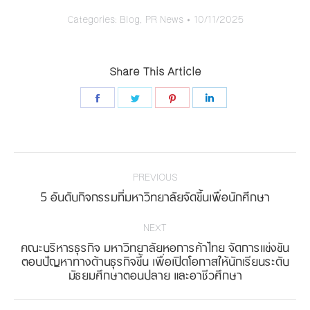
Categories:
Blog
,
PR News
10/11/2025
Share This Article
Share
Share
Share
Share
on
on
on
on
Facebook
Twitter
Pinterest
LinkedIn
Post
navigation
PREVIOUS
Previous
5 อันดับกิจกรรมที่มหาวิทยาลัยจัดขึ้นเพื่อนักศึกษา
post:
NEXT
คณะบริหารธุรกิจ มหาวิทยาลัยหอการค้าไทย จัดการแข่งขัน
Next
ตอบปัญหาทางด้านธุรกิจขึ้น เพื่อเปิดโอกาสให้นักเรียนระดับ
มัธยมศึกษาตอนปลาย และอาชีวศึกษา
post: