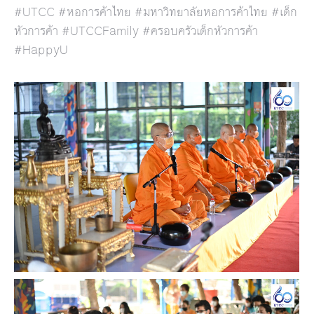
#UTCC #หอการค้าไทย #มหาวิทยาลัยหอการค้าไทย #เด็ก
หัวการค้า #UTCCFamily #ครอบครัวเด็กหัวการค้า
#HappyU