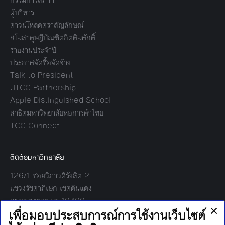
ผู้บริหาร
ดาวน์โหลดตราสัญลักษณ์
สโมสรดุษฎีบัณฑิตกิตติมศักดิ์
รายงานประจำปี
ประกาศจัดซื้อจัดจ้าง
Talk to President
UTCC Partnership
Apple Distinguished School
สาธิตมหาวิทยาลัยหอการค้าไทย
TCC Connect
ติดต่อมหาวิทยาลัย
126/1 ซอยวิภาวดีรังสิต 2
แขวงรัชดาภิเษก เขตดินแดง
กรุงเทพมหานคร 10400
โทร: