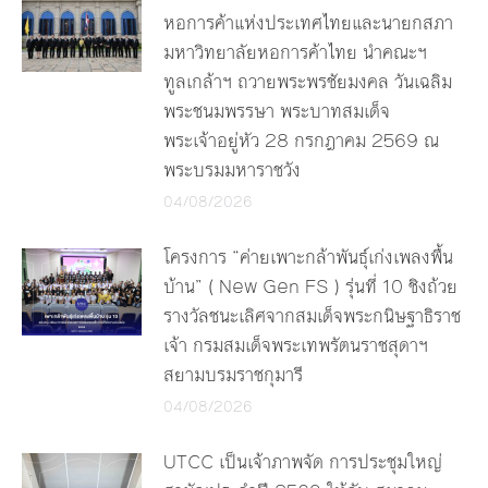
หอการค้าแห่งประเทศไทยและนายกสภา
มหาวิทยาลัยหอการค้าไทย นำคณะฯ
ทูลเกล้าฯ ถวายพระพรชัยมงคล วันเฉลิม
พระชนมพรรษา พระบาทสมเด็จ
พระเจ้าอยู่หัว 28 กรกฎาคม 2569 ณ
พระบรมมหาราชวัง
04/08/2026
โครงการ “ค่ายเพาะกล้าพันธุ์เก่งเพลงพื้น
บ้าน” ( New Gen FS ) รุ่นที่ 10 ชิงถ้วย
รางวัลชนะเลิศจากสมเด็จพระกนิษฐาธิราช
เจ้า กรมสมเด็จพระเทพรัตนราชสุดาฯ
สยามบรมราชกุมารี
04/08/2026
UTCC เป็นเจ้าภาพจัด การประชุมใหญ่