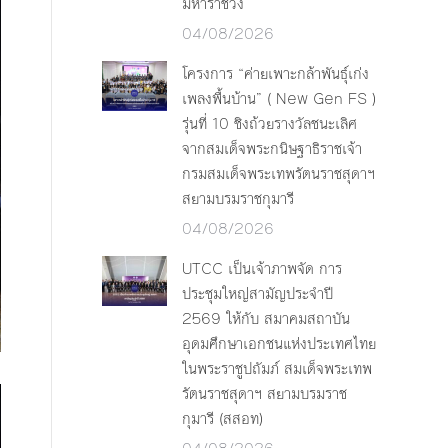
มหาราชวัง
04/08/2026
โครงการ “ค่ายเพาะกล้าพันธุ์เก่ง
เพลงพื้นบ้าน” ( New Gen FS )
รุ่นที่ 10 ชิงถ้วยรางวัลชนะเลิศ
จากสมเด็จพระกนิษฐาธิราชเจ้า
กรมสมเด็จพระเทพรัตนราชสุดาฯ
สยามบรมราชกุมารี
04/08/2026
UTCC เป็นเจ้าภาพจัด การ
ประชุมใหญ่สามัญประจำปี
2569 ให้กับ สมาคมสถาบัน
อุดมศึกษาเอกชนแห่งประเทศไทย
ในพระราชูปถัมภ์ สมเด็จพระเทพ
รัตนราชสุดาฯ สยามบรมราช
กุมารี (สสอท)