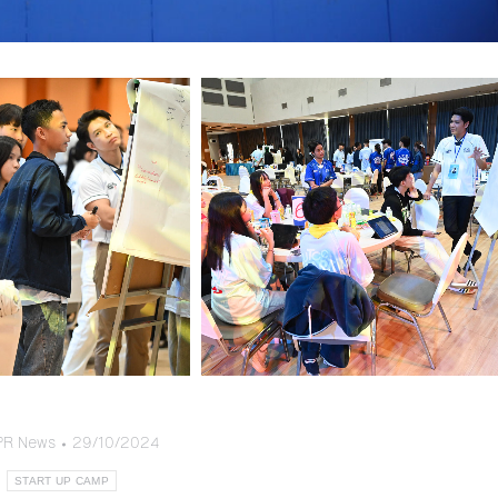
PR News
29/10/2024
:
START UP CAMP