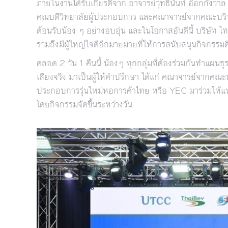
ภายในงานได้รับเกียรติจาก อาจารย์วุทธินันท์ อ๊อกกังวา
คณบดีวิทยาลัยผู้ประกอบการ และคณาจารย์จากคณะบริหา
ต้อนรับน้อง ๆ อย่างอบอุ่น และในโอกาสอันดีนี้ บริษัท
รวมถึงมีผู้ใหญ่ใจดีอีกมายมายที่ให้การสนับสนุนกิจกรรมด
ตลอด 2 วัน 1 คืนนี้ น้องๆ ทุกกลุ่มที่ต้องร่วมกันทำแผนธ
เสียงจริง มาเป็นผู้ให้คำปรึกษา ได้แก่ คณาจารย์จากคณะ
ประกอบการรุ่นใหม่หอการค้าไทย หรือ YEC มาร่วมให้แ
โดยกิจกรรมจัดขึ้นระหว่างวัน