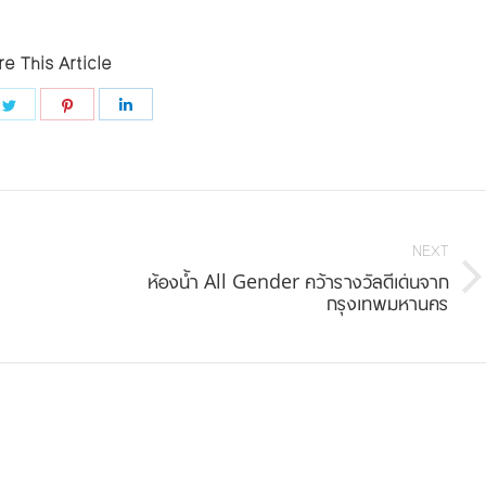
e This Article
e
Share
Share
Share
on
on
on
book
Twitter
Pinterest
LinkedIn
NEXT
ห้องน้ำ All Gender คว้ารางวัลดีเด่นจาก
Next
กรุงเทพมหานคร
post: