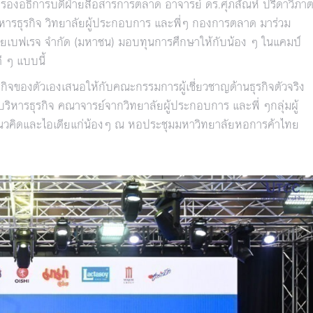
ล รองอธิการบดีฝ่ายสื่อสารการตลาด อาจารย์ ดร.ศุภสัณห์ ปรีดาวิภา
รธุรกิจ วิทยาลัยผู้ประกอบการ และพี่ๆ กองการตลาด มาร่วม
 ไทยเบฟเรจ จำกัด (มหาชน) มอบทุนการศึกษาให้กับน้อง ๆ ในแคมป์
ี ๆ แบบนี้
ุรกิจของตัวเองเสนอให้กับคณะกรรมการผู้เชี่ยวชาญด้านธุรกิจตัวจริง
บริหารธุรกิจ คณาจารย์จากวิทยาลัยผู้ประกอบการ และพี่ ๆกลุ่มผู้
นวคิดและไอเดียแก่น้องๆ ณ หอประชุมมหาวิทยาลัยหอการค้าไทย