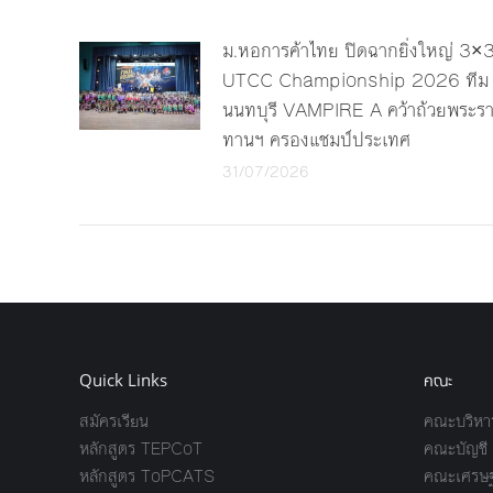
ม.หอการค้าไทย ปิดฉากยิ่งใหญ่ 3×
UTCC Championship 2026 ทีม
นนทบุรี VAMPIRE A คว้าถ้วยพระร
ทานฯ ครองแชมป์ประเทศ
31/07/2026
Quick Links
คณะ
สมัครเรียน
คณะบริหาร
หลักสูตร TEPCoT
คณะบัญชี
หลักสูตร ToPCATS
คณะเศรษฐ