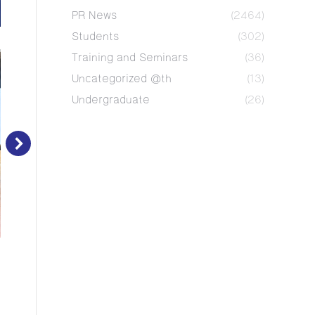
PR News
(2464)
Students
(302)
Training and Seminars
(36)
Uncategorized @th
(13)
Undergraduate
(26)