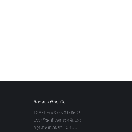
ติดต่อมหาวิทยาลัย
126/1 ซอยวิภาวดีรังสิต 2
แขวงรัชดาภิเษก เขตดินแดง
กรุงเทพมหานคร 10400