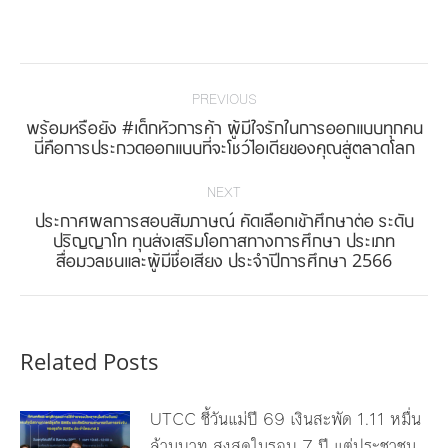
on
on
on
on
Facebook
Twitter
Pinterest
LinkedIn
Post
navigation
PREVIOUS
พร้อมหรือยัง #เด็กหัวการค้า ผู้มีใจรักในการออกแบบทุกคน
Previous
นี่คือการประกวดออกแบบที่จะโชว์ไอเดียของคุณสู่ตลาดโลก
post:
NEXT
ประกาศผลการสอบสัมภาษณ์ คัดเลือกเข้าศึกษาต่อ ระดับ
Next
ปริญญาโท ทุนส่งเสริมโอกาสทางการศึกษา ประเภท
สื่อมวลชนและผู้มีชื่อเสียง ประจำปีการศึกษา 2566
post:
Related Posts
UTCC ชี้วันแม่ปี 69 เงินสะพัด 1.11 หมื่น
ล้านบาท สูงสุดในรอบ 7 ปี แต่ประชาชน