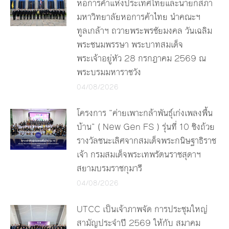
หอการค้าแห่งประเทศไทยและนายกสภา
มหาวิทยาลัยหอการค้าไทย นำคณะฯ
ทูลเกล้าฯ ถวายพระพรชัยมงคล วันเฉลิม
พระชนมพรรษา พระบาทสมเด็จ
พระเจ้าอยู่หัว 28 กรกฎาคม 2569 ณ
พระบรมมหาราชวัง
04/08/2026
โครงการ “ค่ายเพาะกล้าพันธุ์เก่งเพลงพื้น
บ้าน” ( New Gen FS ) รุ่นที่ 10 ชิงถ้วย
รางวัลชนะเลิศจากสมเด็จพระกนิษฐาธิราช
เจ้า กรมสมเด็จพระเทพรัตนราชสุดาฯ
สยามบรมราชกุมารี
04/08/2026
UTCC เป็นเจ้าภาพจัด การประชุมใหญ่
สามัญประจำปี 2569 ให้กับ สมาคม