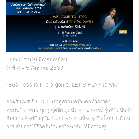
…ลูกแม่ไทรปฐมนิเทศออนไลน์…
วันที่ 4 – 5 สิงหาคม 2563
…
“Business is like a game, LET’S PLAY to win”
…
ต้อนรับเฟรชชี่ UTCC เข้าสู่ครอบครัว เด็กหัวการค้า
พบกับกิจกรรมสนุกๆ สุดชิค สุดปัง จากอาจารย์ รุ่นพี่ศิลปินดัง
ศิษย์เก่า ศิษย์ปัจจุบัน ที่มา Live ชวนน้องๆ เปิดโลกการเรียน
การเล่น การใช้ชีวิตในรั้วมหาวิทยาลัยให้มีความสุข
…