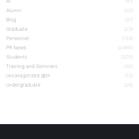
AI
(41)
Alumni
(22)
Blog
(31)
Graduate
(23)
Personnel
(139)
PR News
(2466)
Students
(303)
Training and Seminars
(36)
Uncategorized @th
(13)
Undergraduate
(26)