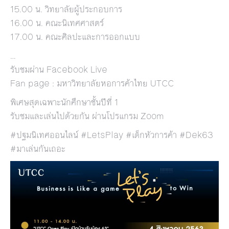
15.00 น. วิทยาลัยผู้ประกอบการ
16.00 น. คณะนิเทศศาสตร์
17.00 น. คณะศิลปะและการออกแบบ
…
รับชมผ่าน Facebook Live
Fan page : มหาวิทยาลัยหอการค้าไทย UTCC
พิเศษสุดเฉพาะนักศึกษาชั้นปีที่ 1
รับชมและเล่นไปด้วยกัน ผ่านโปรแกรม Zoom
#ปฐมนิเทศออนไลน์ #LetsPlay #เด็กหัวการค้า #Dek63
#มาเล่นกันเถอะ