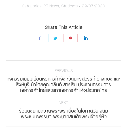
Categories:
PR News
,
Students
29/07/2020
Share This Article
Share
Share
Share
Share
on
on
on
on
Facebook
Twitter
Pinterest
LinkedIn
Post
navigation
PREVIOUS
กิจกรรมเยี่ยมเยือนหอการค้าจังหวัดนครสวรรค์ อ่างทอง และ
Previous
สิงห์บุรี นำโดยคุณกลินท์ สารสิน ประธานกรรมการ
หอการค้าไทยและสภาหอการค้าแห่งประเทศไทย
post:
NEXT
ร่วมลงนามถวายพระพร เนื่องในโอกาสวันเฉลิม
Next
พระชนมพรรษา พระบาทสมเด็จพระเจ้าอยู่หัว
post: