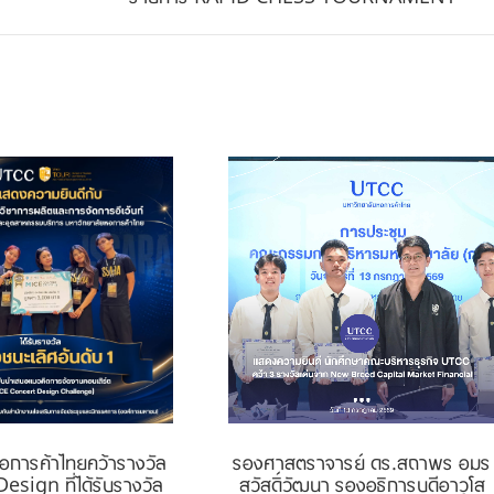
์หอการค้าไทยคว้ารางวัล
รองศาสตราจารย์ ดร.สถาพร อมร
sign ที่ได้รับรางวัล
สวัสดิ์วัฒนา รองอธิการบดีอาวุโส