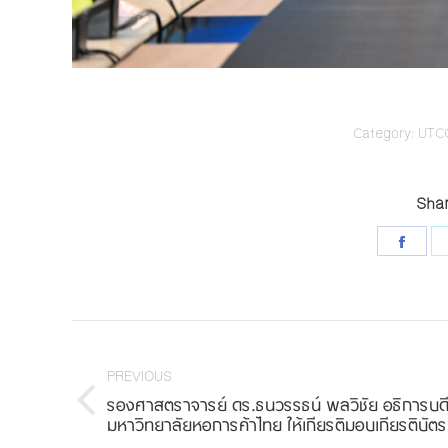
Category:
UTCC
Shar
Shar
on
Face
Project
navigation
PREVIOUS
รองศาสตราจารย์ ดร.ธนวรรธน์ พลวิชัย อธิการบด
Previous
มหาวิทยาลัยหอการค้าไทย ให้เกียรติมอบเกียรติบัตร
project: