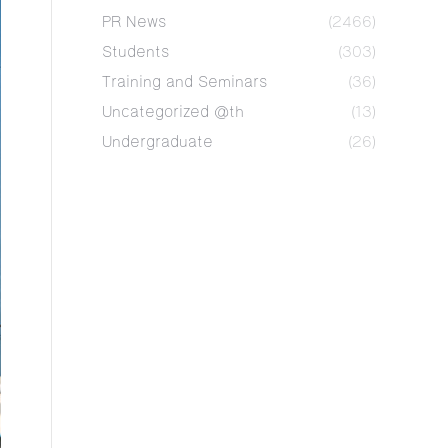
PR News
(2466)
Students
(303)
Training and Seminars
(36)
Uncategorized @th
(13)
Undergraduate
(26)