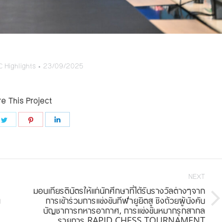
 Highlights
23/09/2025
e This Project
e
Share
Share
Share
on
on
on
book
Twitter
Pinterest
LinkedIn
NEXT
มอบเกียรติบัตรให้แก่นักศึกษาที่ได้รับรางวัลต่างๆจาก
ี
การเข้าร่วมการแข่งขันกีฬายูยิตสู ชิงถ้วยผู้บังคับ
Next
บัญชาการทหารอากาศ, การแข่งขันหมากรุกสากล
project:
รายการ RAPID CHESS TOURNAMENT