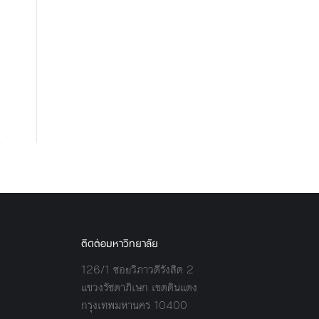
สายงานบริหารและการเงิน มอบ
สายงานบริหา
เกียรติบัตรให้กับนักศึกษาคณะ
เกียรติบ
บริหารธุรกิจ สาขาธุรกิจดิจิทัลและ
นิเทศศาสตร์ ส
นวัตกรรม
ที่ได้รั
UTCC Highlights
UTCC 
ติดต่อมหาวิทยาลัย
126/1 ซอยวิภาวดีรังสิต 2
แขวงรัชดาภิเษก เขตดินแดง
กรุงเทพมหานคร 10400