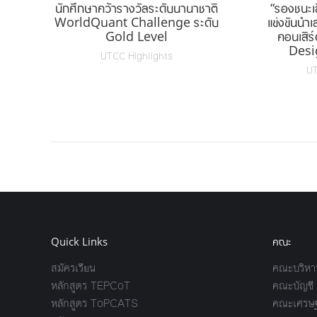
บ
นักศึกษาคว้ารางวัลระดับนานาชาติ
“รองชนะเ
WorldQuant Challenge ระดับ
แข่งขันนำ
ทัล
Gold Level
คอนเสิ
Desi
UTCC Highlights
UT
Quick Links
คณะ
สมัครเรียน
คณะบริหาร
หลักสูตร TEPCoT
คณะบัญชี
หลักสูตร ToPCATS
คณะเศรษฐ