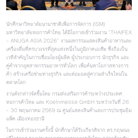
นักศึกษาวิทยาลัยนานาชาติเพื่อการจัดการ (ISM)
มหาวิทยาลัยหอการค้าไทย ได้มีโอกาสเข้าร่วมงาน “THAIFEX
– ANUGA ASIA 2026” งานมหกรรมแสดงสินค้าอาหารและ
เครื่องดื่มที่ครบวงจรที่สุดแห่งหนึ่งในภูมิภาคเอเชีย ซึ่งถือเป็น
เวทีสำคัญในการเชื่อมโยงผู้ผลิต ผู้ประกอบการ นักธุรกิจ และ
คู่ค้าจากอุตสาหกรรมอาหารทั่วโลก เพื่อค้นหาโอกาสทางการ
ค้า สร้างเครือข่ายทางธุรกิจ และต่อยอดสู่ความสำเร็จใหม่ใน
ตลาดโลก
งานดังกล่าวจัดขึ้นโดย กรมส่งเสริมการค้าระหว่างประเทศ
หอการค้าไทย และ Koelnmesse GmbH ระหว่างวันที่ 26
– 30 พฤษภาคม 2569 ณ ศูนย์แสดงสินค้าและการประชุมอิม
แพ็ค เมืองทองธานี
ในการเข้าร่วมงานครั้งนี้ นักศึกษาได้รับเกียรติจาก ดร.กฤษณะ