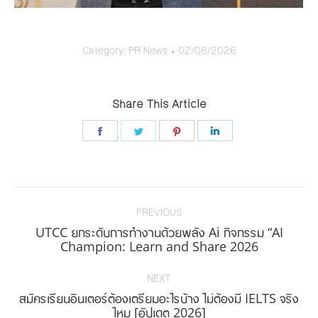
Category:
PR News
02/06/2026
Share This Article
Share
Share
Share
Share
on
on
on
on
Facebook
Twitter
Pinterest
LinkedIn
Post
navigation
PREVIOUS
UTCC ยกระดับการทำงานด้วยพลัง Ai กิจกรรม “AI
Previous
Champion: Learn and Share 2026
post:
NEXT
สมัครเรียนอินเตอร์ต้องเตรียมอะไรบ้าง ไม่ต้องมี IELTS จริง
Next
ไหม [อัปเดต 2026]