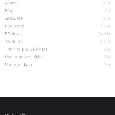
Alumni
(22)
Blog
(31)
Graduate
(23)
Personnel
(139)
PR News
(2468)
Students
(303)
Training and Seminars
(36)
Uncategorized @th
(13)
Undergraduate
(26)