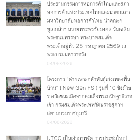
ประธานกรรมการหอการค้าไทยและสภา
หอการค้าแห่งประเทศไทยและนายกสภา
มหาวิทยาลัยหอการค้าไทย นำคณะฯ
ทูลเกล้าฯ ถวายพระพรชัยมงคล วันเฉลิม
พระชนมพรรษา พระบาทสมเด็จ
พระเจ้าอยู่หัว 28 กรกฎาคม 2569 ณ
พระบรมมหาราชวัง
04/08/2026
โครงการ “ค่ายเพาะกล้าพันธุ์เก่งเพลงพื้น
บ้าน” ( New Gen FS ) รุ่นที่ 10 ชิงถ้วย
รางวัลชนะเลิศจากสมเด็จพระกนิษฐาธิราช
เจ้า กรมสมเด็จพระเทพรัตนราชสุดาฯ
สยามบรมราชกุมารี
04/08/2026
UTCC เป็นเจ้าภาพจัด การประชุมใหญ่