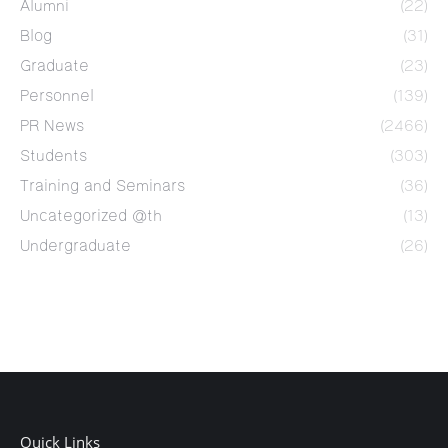
Alumni
(22)
Blog
(31)
Graduate
(23)
Personnel
(139)
PR News
(2466)
Students
(303)
Training and Seminars
(36)
Uncategorized @th
(13)
Undergraduate
(26)
Quick Links