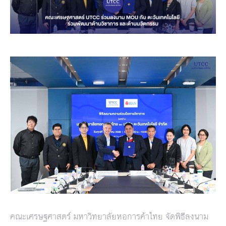
คณะเศรษฐศาสตร์ มหาวิทยาลัยหอการค้าไทย จัดพิธีลงนาม