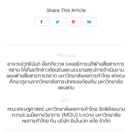
Share This Article
Share
Share
Share
Share
on
on
on
on
Facebook
Twitter
Pinterest
LinkedIn
Post
navigation
PREVIOUS
อาจารย์วุทธินันท์ อ๊อกกังวาล รองอธิการบดีฝ่ายสื่อสารการ
ตลาด ให้เกียรติกล่าวต้อนรับและบรรยายสรุปการดำเนินงาน
Previous
ของฝ่ายสื่อสารการตลาด มหาวิทยาลัยหอการค้าไทย แก่คณะ
ศึกษาดูงานจากวิทยาลัยการปกครองท้องถิ่น มหาวิทยาลัย
post:
ขอนแก่น
NEXT
คณะเศรษฐศาสตร์ มหาวิทยาลัยหอการค้าไทย จัดพิธีลงนาม
Next
ความร่วมมือทางวิชาการ (MOU) ระหว่าง มหาวิทยาลัย
หอการค้าไทย กับ บริษัท อินโนเวท เอไอ จำกัด
post: