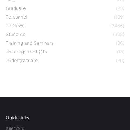
Graduate
(23)
Personnel
(139)
PR News
(2466)
Students
(303)
Training and Seminars
(36)
Uncategorized @th
(13)
Undergraduate
(26)
Quick Links
สมัครเรียน