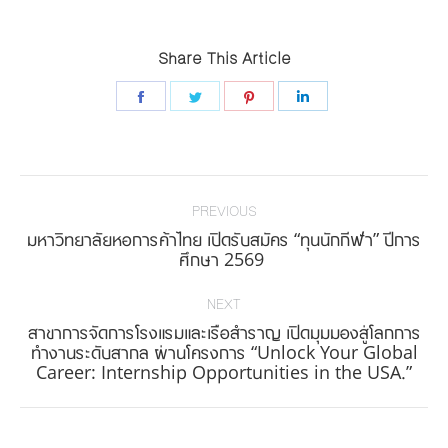
Share This Article
Share
Share
Share
Share
on
on
on
on
Facebook
Twitter
Pinterest
LinkedIn
Post
navigation
PREVIOUS
มหาวิทยาลัยหอการค้าไทย เปิดรับสมัคร “ทุนนักกีฬา” ปีการ
Previous
ศึกษา 2569
post:
NEXT
สาขาการจัดการโรงแรมและเรือสำราญ เปิดมุมมองสู่โลกการ
Next
ทำงานระดับสากล ผ่านโครงการ “Unlock Your Global
Career: Internship Opportunities in the USA.”
post: