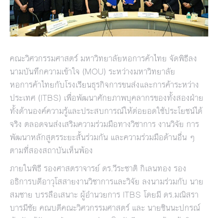
คณะวิศวกรรมศาสตร์ มหาวิทยาลัยหอการค้าไทย จัดพิธีลง
นามบันทึกความเข้าใจ (MOU) ระหว่างมหาวิทยาลัย
หอการค้าไทยกับโรงเรียนธุรกิจการขนส่งและการค้าระหว่าง
ประเทศ (ITBS) เพื่อพัฒนาศักยภาพบุคลากรของทั้งสองฝ่าย
ทั้งด้านองค์ความรู้และประสบการณ์ให้ต่อยอดใช้ประโยชน์ได้
จริง ตลอดจนส่งเสริมความร่วมมือทางวิชาการ งานวิจัย การ
พัฒนาหลักสูตรระยะสั้นร่วมกัน และความร่วมมือด้านอื่น ๆ
ตามที่สองสถาบันเห็นพ้อง
ภายในพิธี รองศาสตราจารย์ ดร.วีระชาติ กิเลนทอง รอง
อธิการบดีอาวุโสสายงานวิชาการและวิจัย ลงนามร่วมกับ นาย
สมชาย บรรลือเสนาะ ผู้อำนวยการ ITBS โดยมี ดร.มณิสรา
บารมีชัย คณบดีคณะวิศวกรรมศาสตร์ และ นายชินนะปกรณ์