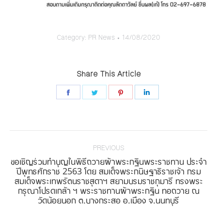
Category:
PR News
14/08/2020
Share This Article
Share
Share
Share
Share
on
on
on
on
Facebook
Twitter
Pinterest
LinkedIn
Post
navigation
PREVIOUS
ขอเชิญร่วมทำบุญในพิธีถวายผ้าพระกฐินพระราชทาน ประจำ
ปีพุทธศักราช 2563 โดย สมเด็จพระกนิษฐาธิราชเจ้า กรม
Previous
สมเด็จพระเทพรัตนราชสุดาฯ สยามบรมราชกุมารี ทรงพระ
กรุณาโปรดเกล้า ฯ พระราชทานผ้าพระกฐิน ทอถวาย ณ
post:
วัดน้อยนอก ต.บางกระสอ อ.เมือง จ.นนทบุรี