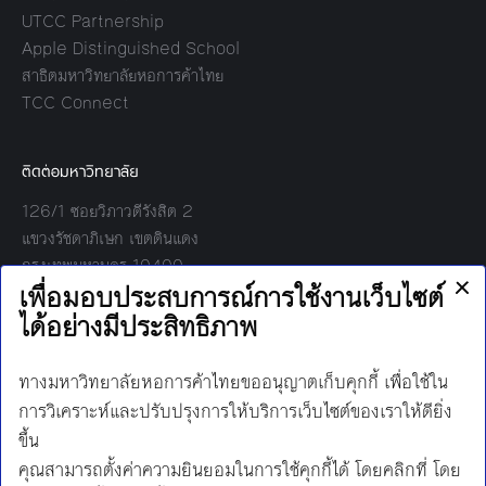
UTCC Partnership
Apple Distinguished School
สาธิตมหาวิทยาลัยหอการค้าไทย
TCC Connect
ติดต่อมหาวิทยาลัย
126/1 ซอยวิภาวดีรังสิต 2
แขวงรัชดาภิเษก เขตดินแดง
กรุงเทพมหานคร 10400
โทร:
02-697-6000
เวลาทำการ:
8.30 - 17.00
Find us on:
Facebook
Twitter
YouTube
Instagram
Mail
Line