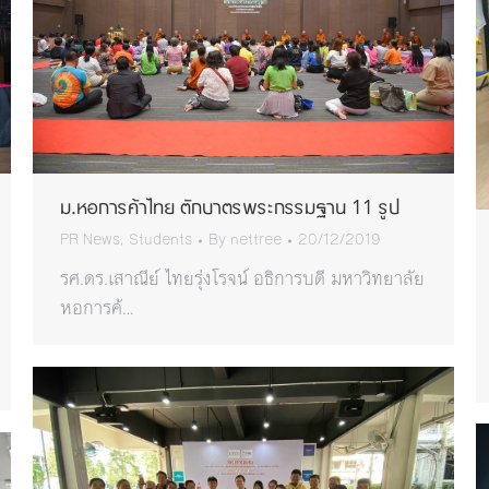
ม.หอการค้าไทย ตักบาตรพระกรรมฐาน 11 รูป
PR News
,
Students
By
nettree
20/12/2019
รศ.ดร.เสาณีย์ ไทยรุ่งโรจน์ อธิการบดี มหาวิทยาลัย
หอการค้…