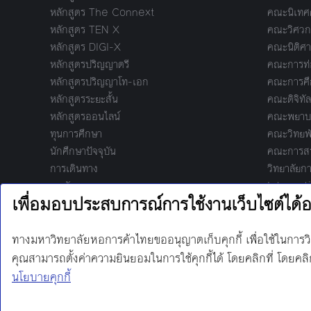
หลักสูตร The Connext
คณะนิเทศ
หลักสูตร TEN X
คณะวิศวก
หลักสูตร DIGI-X
คณะนิติศา
หลักสูตรปริญญาตรี
คณะการท่อ
หลักสูตรปริญญาโท-เอก
คณะการศึ
หลักสูตรระยะสั้น
คณะดิจิทัล
หลักสูตรออนไลน์
คณะพยาบา
ทุนการศึกษา
คณะวิทยพ
นักศึกษาปัจจุบัน
คณะการสร้
การเดินทาง
วิทยาลัยกา
หอพัก
Internat
Manage
泰-中国
บัณฑิตวิท
Harbour.
Technol