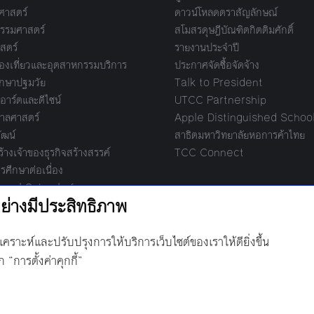
ศาสตร์
ดาวน์โหลดตราสัญลักษณ์
รรมศาสตร์
สโมสรดุษฎีบัณฑิตกิตติมศักดิ์
สตร์
รายงานประจำปี
งเที่ยวและอุตสาหกรรมบริการ
ประกาศจัดซื้อจัดจ้าง
กษาปฐมวัย
Talk to President
อาร์ตและดีไซน์
UTCC Partnership
ลศาสตร์
Apple Distinguished Schoo
ัฒน์
สาธิตมหาวิทยาลัยหอการค้าไทย
างเจ้าของธุรกิจสร้างสรรค์
TCC Connect
รศึกษาต่อเนื่อง
ional School of
ment
际管理学院
ยาลัย
Space Institute of
ogy