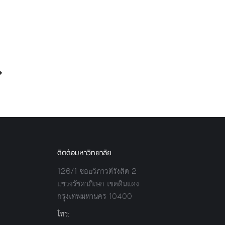
ติดต่อมหาวิทยาลัย
126/1 ซอยวิภาวดีรังสิต 2
แขวงรัชดาภิเษก เขตดินแดง
กรุงเทพมหานคร 10400
โทร: