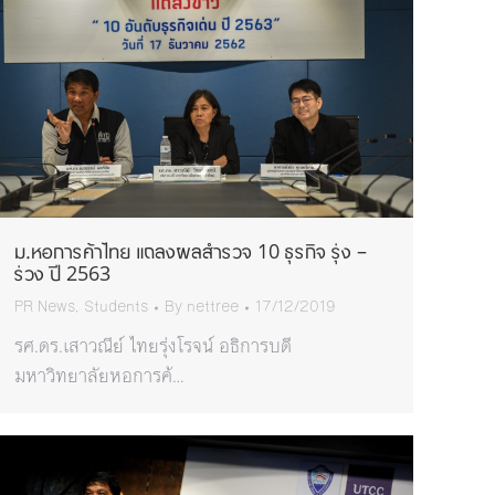
ม.หอการค้าไทย แถลงผลสำรวจ 10 ธุรกิจ รุ่ง –
ร่วง ปี 2563
PR News
,
Students
By
nettree
17/12/2019
รศ.ดร.เสาวณีย์ ไทยรุ่งโรจน์ อธิการบดี
มหาวิทยาลัยหอการค้…