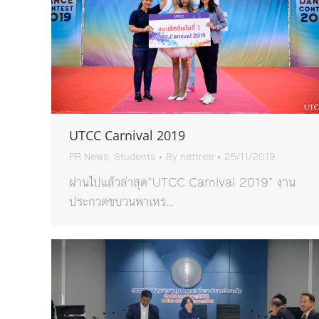
UTCC Carnival 2019
PR News
,
Students
By
nettree
25/11/2019
ผ่านไปแล้วล่าสุด“UTCC Carnival 2019” งาน
ประกวดขบวนพาเหร…