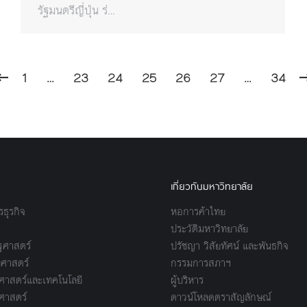
รัฐมนตรีญี่ปุ่น ร่…
1
…
23
24
25
26
27
…
34
เกี่ยวกับมหาวิทยาลัย
ธุรกิจ
หอการค้าไทย
ประวัติมหาวิทยาลัย
ศาสตร์
ปรัชญา วิสัยทัศน์ และพันธกิจ
ศาสตร์
กรรมการสภาฯ
าสตร์และเทคโนโลยี
ผู้บริหาร
ศาสตร์
ดาวน์โหลดตราสัญลักษณ์