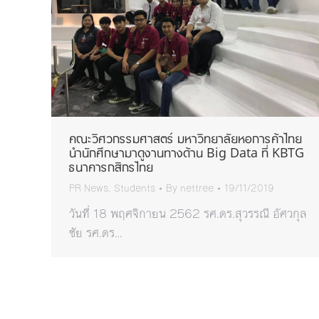
คณะวิศวกรรมศาสตร์ มหาวิทยาลัยหอการค้าไทย
นำนักศึกษามาดูงานทางด้าน Big Data ที่ KBTG
ธนาคารกสิกรไทย
PR News
,
Students
By
nettree
19/11/2019
วันที่ 18 พฤศจิกายน 2562 รศ.ดร.สุวรรณี อัศวกุล
ชัย รศ.ดร…