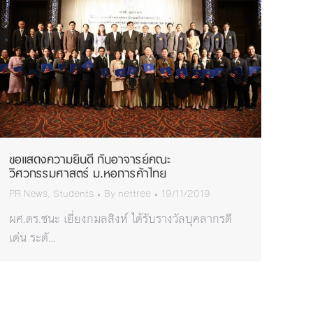
ขอแสดงความยินดี กับอาจารย์คณะ
วิศวกรรมศาสตร์ ม.หอการค้าไทย
PR News
,
Students
By
nettree
19/11/2019
ผศ.ดร.ชนะ เยี่ยงกมลสิงห์ ได้รับรางวัลบุคลากรดี
เด่น ระดั…