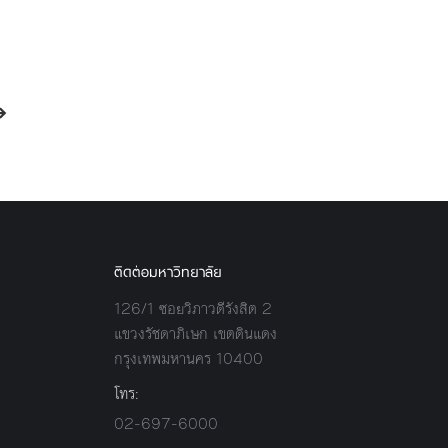
ติดต่อมหาวิทยาลัย
126/1 ซอยวิภาวดีรังสิต 2
แขวงรัชดาภิเษก เขตดินแดง
กรุงเทพมหานคร 10400
โทร:
02-697-6000