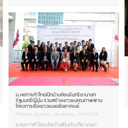
ม.หอการค้าไทยเปิดบ้านต้อนรับภริยานายก
รัฐมนตรีญี่ปุ่น ร่วมสร้างเยาวชนคุณภาพผ่าน
โครงการเรือเยาวชนเอเชียอาคเนย์
PR News
,
Students
By
nettree
15/11/2019
ม.หอการค้าไทยเปิดบ้านต้อนรับภริยานายก