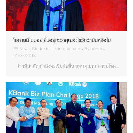
โอกาสมีไม่บ่อย ขึ้นอยู่กะว่าคุณจะไขว้คว้ามันหรือไม่
PR News
,
Students
,
Undergraduate
By
admin
01/07/2018
ก้าวที่สำคัญกำลังจะเริ่มต้นขึ้น ขอบคุณทุกความโชค…