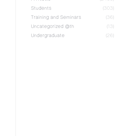
Students
(303)
Training and Seminars
(36)
Uncategorized @th
(13)
Undergraduate
(26)
ย