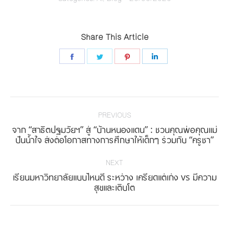
Share This Article
Share
Share
Share
Share
on
on
on
on
Facebook
Twitter
Pinterest
LinkedIn
Post
navigation
PREVIOUS
จาก “สาธิตปฐมวัยฯ” สู่ “บ้านหนองแดน” : ชวนคุณพ่อคุณแม่
Previous
ปันน้ำใจ ส่งต่อโอกาสทางการศึกษาให้เด็กๆ ร่วมกับ “ครูชา”
post:
NEXT
เรียนมหาวิทยาลัยแบบไหนดี ระหว่าง เครียดแต่เก่ง vs มีความ
Next
สุขและเติบโต
post: