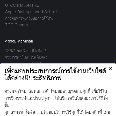
UTCC Partnership
Apple Distinguished School
สาธิตมหาวิทยาลัยหอการค้าไทย
TCC Connect
ติดต่อมหาวิทยาลัย
126/1 ซอยวิภาวดีรังสิต 2
แขวงรัชดาภิเษก เขตดินแดง
กรุงเทพมหานคร 10400
โทร:
02-697-6000
เวลาทำการ:
8.30 - 17.00
Find us on:
Facebook
Twitter
YouTube
Instagram
Mail
Line